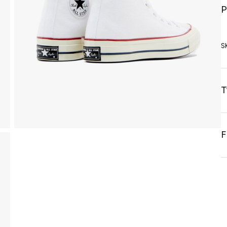
P
S
T
F