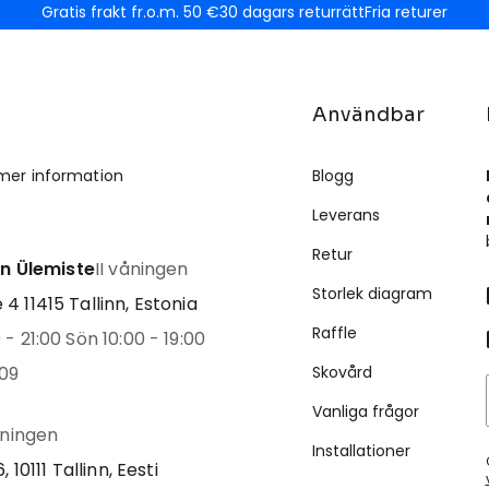
Gratis frakt fr.o.m. 50 €
30 dagars returrätt
Fria returer
Användbar
mer information
Blogg
Leverans
Retur
inn Ülemiste
II våningen
Storlek diagram
4 11415 Tallinn, Estonia
Raffle
- 21:00 Sön 10:00 - 19:00
09
Skovård
Vanliga frågor
åningen
Installationer
, 10111 Tallinn, Eesti