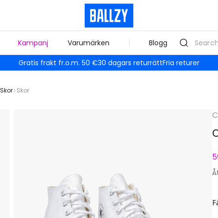
Kampanj
Varumärken
Blogg
Gratis frakt fr.o.m. 50 €
30 dagars returrätt
Fria returer
Skor
Skor
C
C
5
Å
F