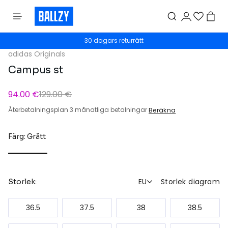
30 dagars returrätt
adidas Originals
Campus st
94.00 €
129.00 €
Återbetalningsplan 3 månatliga betalningar
Beräkna
Färg: Grått
EU
Storlek diagram
Storlek:
36.5
37.5
38
38.5