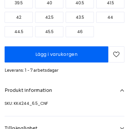
39.5
40
40.5
41.5
42
42.5
43.5
44
44.5
45.5
46
Lägg i varukorgen
Leverans: 1 - 7 arbetsdagar
Produkt information
SKU: KK4244_6.5_CNF
Tillgänglighet