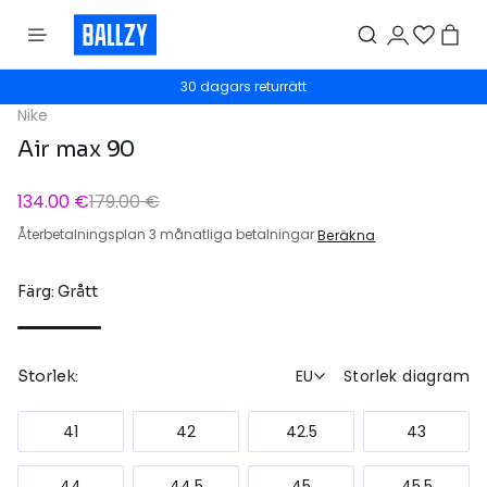
30 dagars returrätt
Nike
Air max 90
134.00 €
179.00 €
Återbetalningsplan 3 månatliga betalningar
Beräkna
Färg: Grått
EU
Storlek diagram
Storlek:
41
42
42.5
43
44
44.5
45
45.5