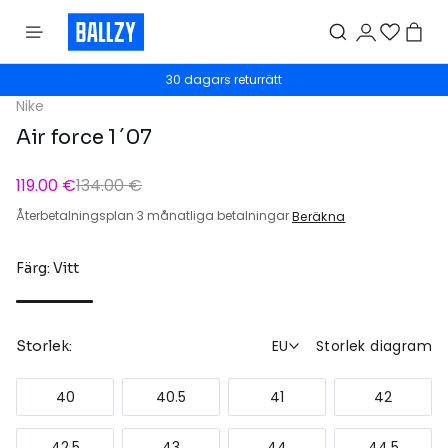
30 dagars returrätt
Nike
Air force 1 ´07
119.00 €
134.00 €
Återbetalningsplan 3 månatliga betalningar
Beräkna
Färg: Vitt
EU
Storlek diagram
Storlek:
40
40.5
41
42
42.5
43
44
44.5