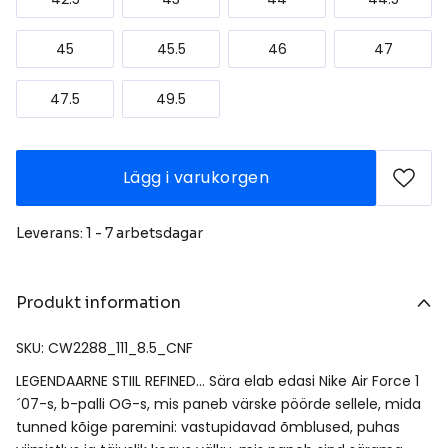
45
45.5
46
47
47.5
49.5
Lägg i varukorgen
Leverans: 1 - 7 arbetsdagar
Produkt information
SKU: CW2288_111_8.5_CNF
LEGENDAARNE STIIL REFINED… Sära elab edasi Nike Air Force 1
´07-s, b-palli OG-s, mis paneb värske pöörde sellele, mida
tunned kõige paremini: vastupidavad õmblused, puhas