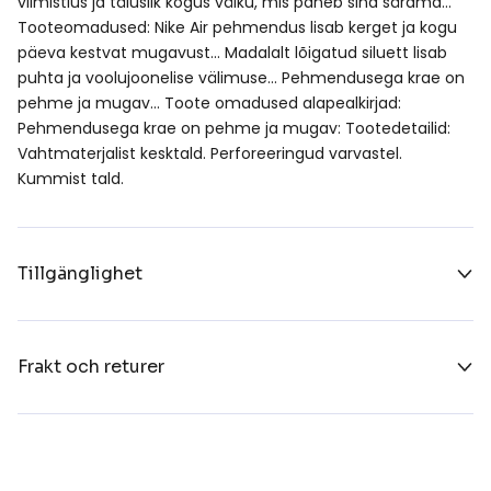
viimistlus ja täiuslik kogus välku, mis paneb sind särama…
Tooteomadused: Nike Air pehmendus lisab kerget ja kogu
päeva kestvat mugavust… Madalalt lõigatud siluett lisab
puhta ja voolujoonelise välimuse… Pehmendusega krae on
pehme ja mugav… Toote omadused alapealkirjad:
Pehmendusega krae on pehme ja mugav: Tootedetailid:
Vahtmaterjalist kesktald. Perforeeringud varvastel.
Kummist tald.
Tillgänglighet
Frakt och returer