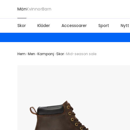
Män
Kvinnor
Barn
Skor
Kläder
Accessoarer
Sport
Nytt
Hem
Men
Kampanj
Skor
Mid-season sale