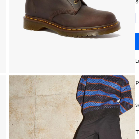
S
L
P
S
T