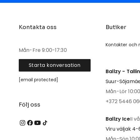
Kontakta oss
Butiker
Kontakter och 
Mån-Fre 9:00-17:30
Starta konversation
Ballzy - Tall
[email protected]
Suur-Sõjamäe 
Mån-Lör 10:00 
+372 5446 06
Följ oss
Ballzy Ice
II v
Viru väljak 4-6
Mån-Sön 10:00