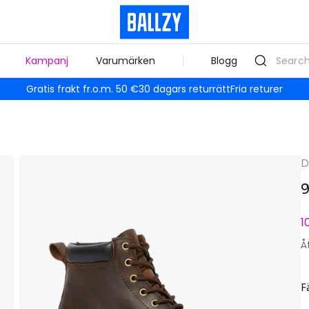
Kampanj
Varumärken
Blogg
Gratis frakt fr.o.m. 50 €
30 dagars returrätt
Fria returer
D
9
1
Å
F