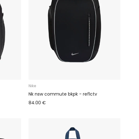
Nike
Nk nsw commute bkpk - reflctv
84.00 €