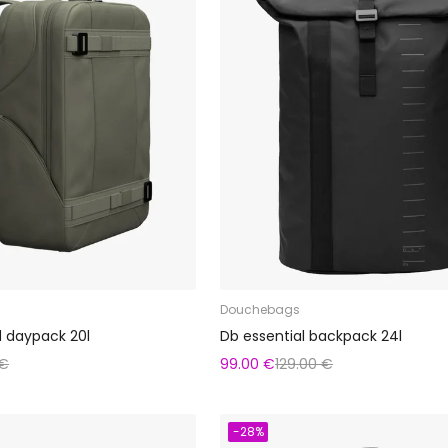
Douchebags
 daypack 20l
Db essential backpack 24l
 €
99.00 €
129.00 €
-28%