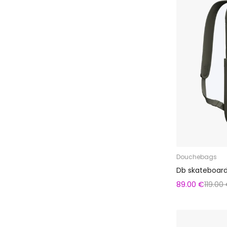
Douchebags
Db skateboard
89.00 €
119.00