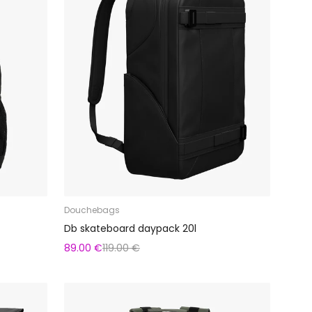
Douchebags
Db skateboard daypack 20l
89.00 €
119.00 €