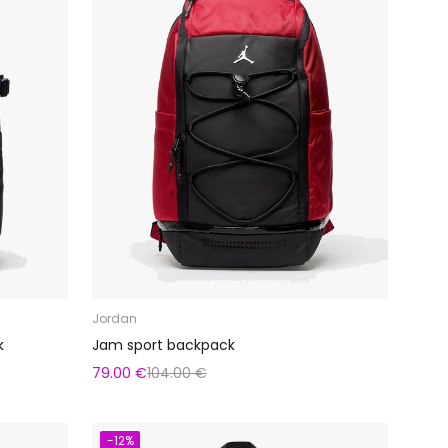
Jordan
k
Jam sport backpack
79.00 €
104.00 €
-12%