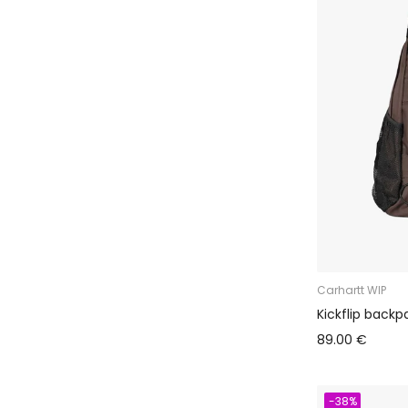
Carhartt WIP
Kickflip backp
89.00 €
-38%