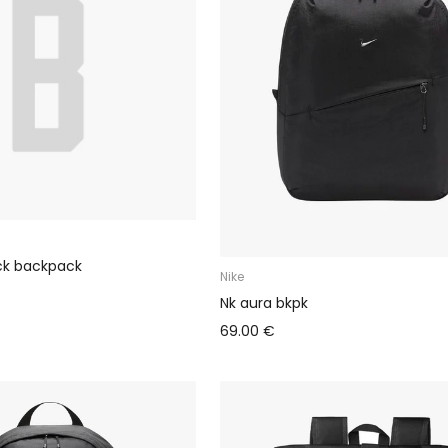
ck backpack
Nike
Nk aura bkpk
69.00 €