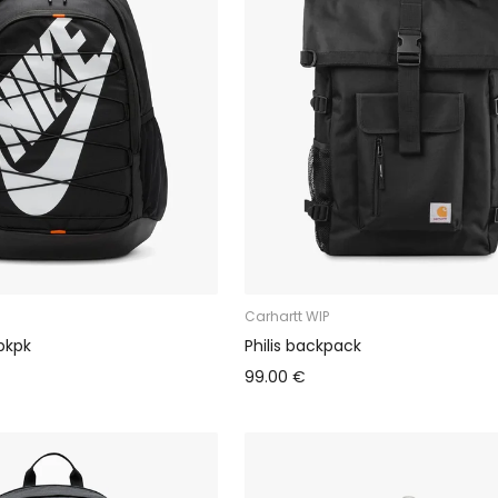
Carhartt WIP
bkpk
Philis backpack
99.00 €