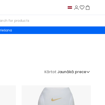
riešana
Kārtot
Jaunākā prece