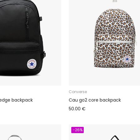
Converse
 edge backpack
Cau go2 core backpack
50.00 €
-26%