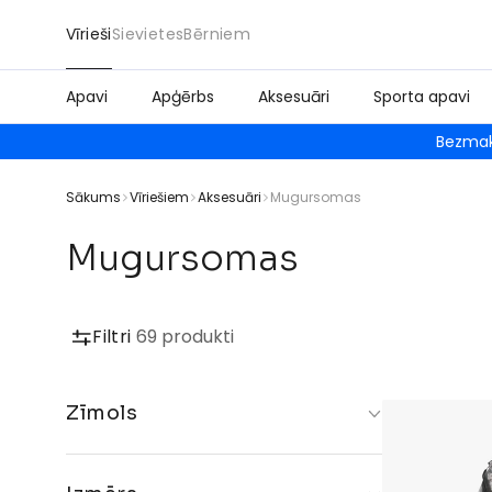
Vīrieši
Sievietes
Bērniem
Apavi
Apģērbs
Aksesuāri
Sporta apavi
Bezmak
Sākums
Vīriešiem
Aksesuāri
Mugursomas
Mugursomas
Filtri
69 produkti
Zīmols
Herschel
Nike
Jordan
Converse