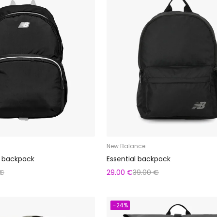
New Balance
t backpack
Essential backpack
 €
29.00 €
39.00 €
-24%