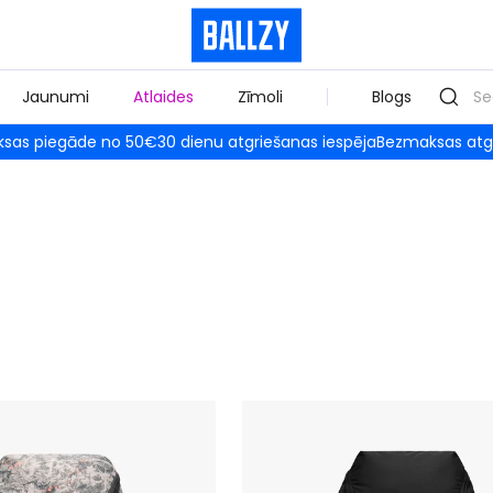
Jaunumi
Atlaides
Zīmoli
Blogs
sas piegāde no 50€
30 dienu atgriešanas iespēja
Bezmaksas atg