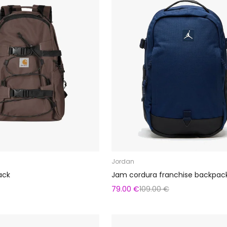
Jordan
ack
Jam cordura franchise backpac
79.00 €
109.00 €