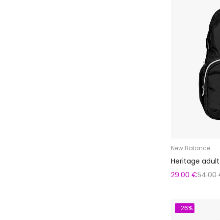
New Balance
Heritage adul
29.00 €
54.00
-26%