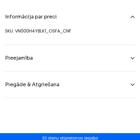
Informācija par preci
SKU: VN000H4YBLK1_OSFA_CNF
Pieejamība
Piegāde & Atgriešana
30 dienu atgriešanas iespēja