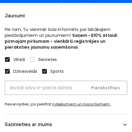
Jaunumi
Pie tam, Tu vienmēr būsi informēts par labākajiem
piedāvājumiem un jaunumiem!
Saņem -$10% atlaidi
pirmajam pirkumam - vienkārši reģistrējies un
pieraksties jaunumu saņemšanai.
Vīrieši
Sievietes
Dzīvesveids
Sports
Pierakstīties
Pievienojoties, jūs piekrītat
noteikumiem un nosacījumiem.
.
Sazinieties ar mums