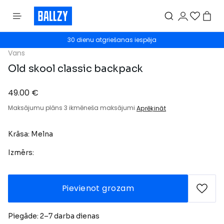
30 dienu atgriešanas iespēja
Vans
Old skool classic backpack
49.00 €
Maksājumu plāns 3 ikmēneša maksājumi
Aprēķināt
Krāsa: Melna
Izmērs:
Pievienot grozam
Piegāde: 2–7 darba dienas