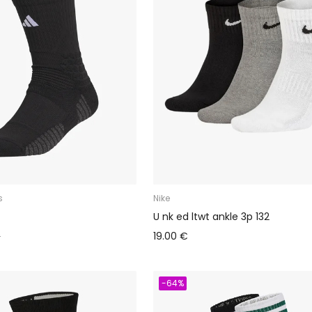
s
Nike
U nk ed ltwt ankle 3p 132
€
19.00 €
-64%