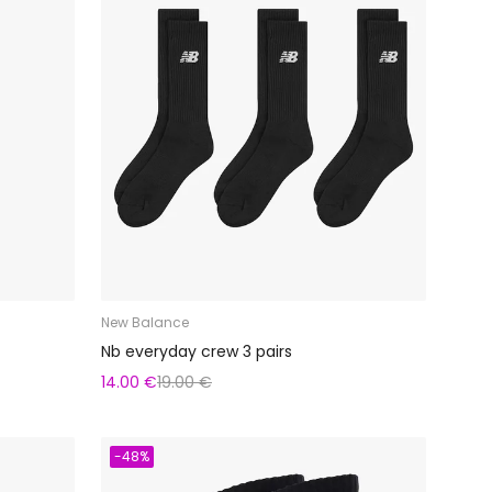
New Balance
Nb everyday crew 3 pairs
14.00 €
19.00 €
-48%