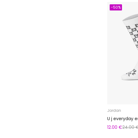
-50%
Jordan
U j everyday e
12.00 €
24.00 