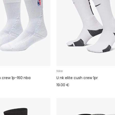
Nike
h crew 1p-160 nba
U nk elite cush crew 1pr
19.00 €