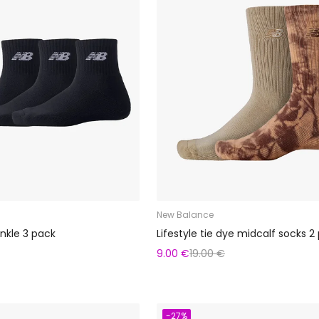
New Balance
nkle 3 pack
Lifestyle tie dye midcalf socks 2
9.00 €
19.00 €
-27%