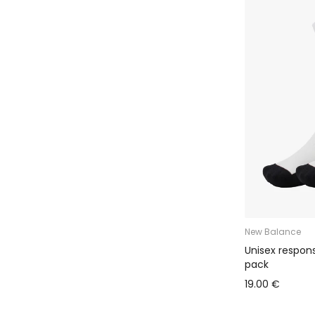
New Balance
Unisex respon
pack
19.00 €