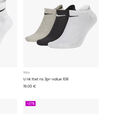
Nike
U nk ltwt ns 3pr-value 108
19.00 €
-27%