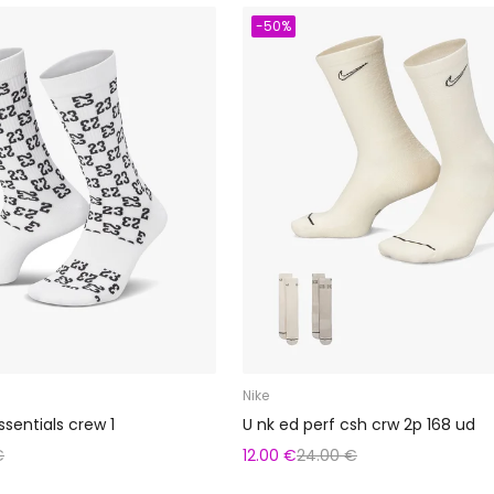
-50%
Nike
ssentials crew 1
U nk ed perf csh crw 2p 168 ud
€
12.00 €
24.00 €