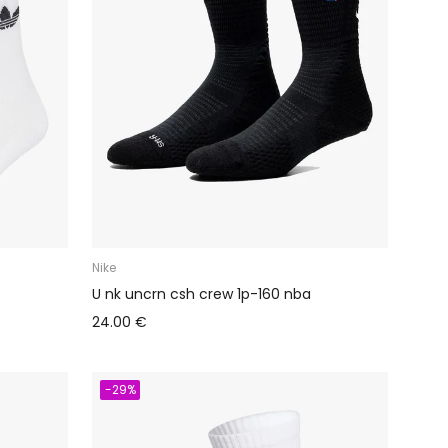
Nike
U nk uncrn csh crew 1p-160 nba
24.00 €
-29%