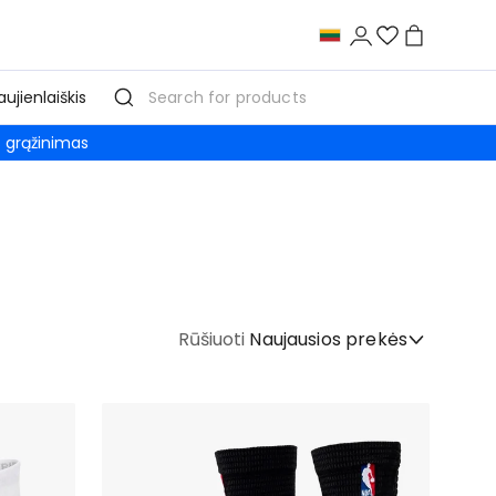
aujienlaiškis
grąžinimas
Rūšiuoti
Naujausios prekės