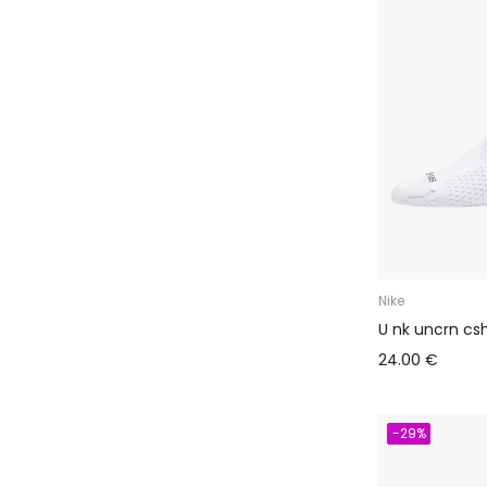
Nike
U nk uncrn cs
24.00 €
-29%