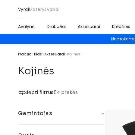
Vyrai
Moterys
Vaikai
Avalynė
Drabužiai
Aksesuarai
Krepšinis
Nemokamas
Pradžia
Kids
Aksesuarai
Kojinės
Kojinės
Slėpti filtrus
54 prekės
Gamintojas
Nike
Jordan
adidas Original
New Balance