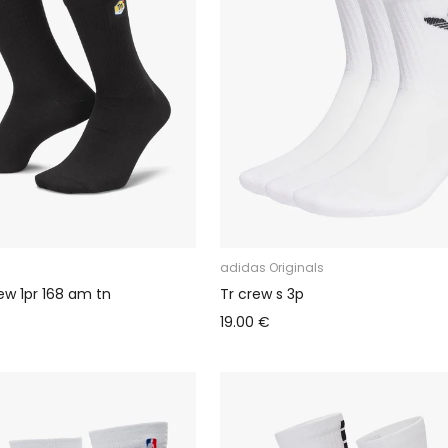
adidas Originals
ew 1pr 168 am tn
Tr crew s 3p
19.00 €