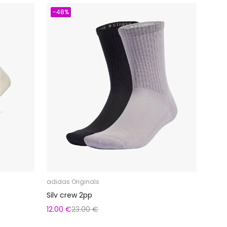
-48%
adidas Originals
Silv crew 2pp
12.00 €
23.00 €