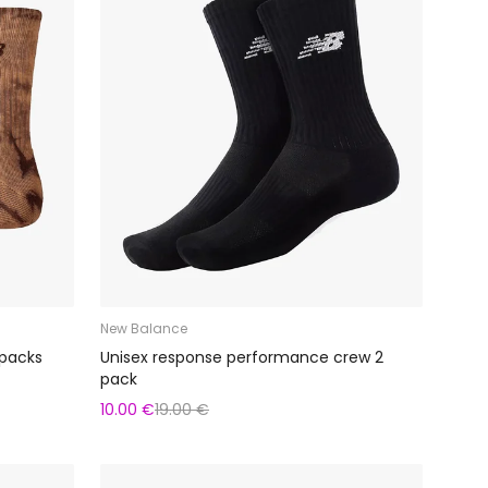
New Balance
 packs
Unisex response performance crew 2
pack
10.00 €
19.00 €