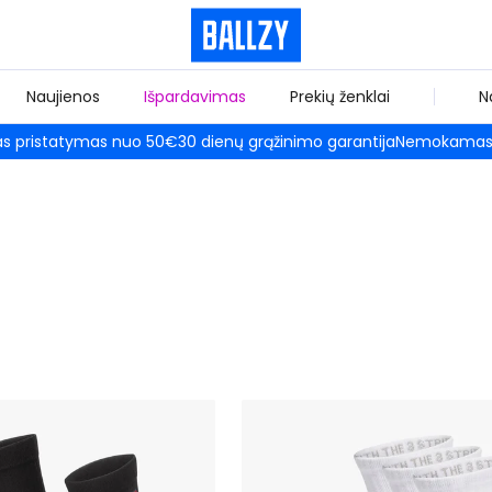
Naujienos
Išpardavimas
Prekių ženklai
N
 pristatymas nuo 50€
30 dienų grąžinimo garantija
Nemokamas 