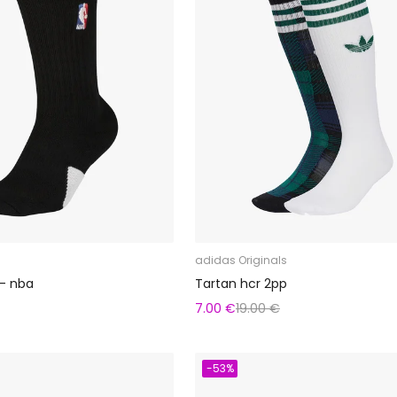
adidas Originals
 - nba
Tartan hcr 2pp
7.00 €
19.00 €
-53%