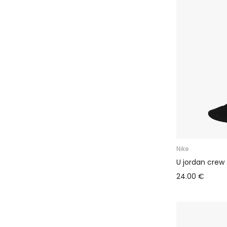
Nike
U jordan crew
24.00 €