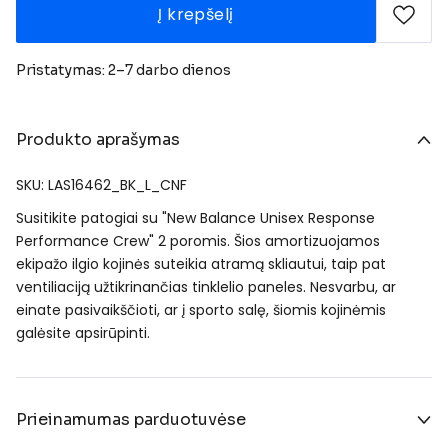
Į krepšelį
Pristatymas: 2–7 darbo dienos
Produkto aprašymas
SKU: LAS16462_BK_L_CNF
Susitikite patogiai su "New Balance Unisex Response
Performance Crew" 2 poromis. Šios amortizuojamos
ekipažo ilgio kojinės suteikia atramą skliautui, taip pat
ventiliaciją užtikrinančias tinklelio paneles. Nesvarbu, ar
einate pasivaikščioti, ar į sporto salę, šiomis kojinėmis
galėsite apsirūpinti.
Prieinamumas parduotuvėse