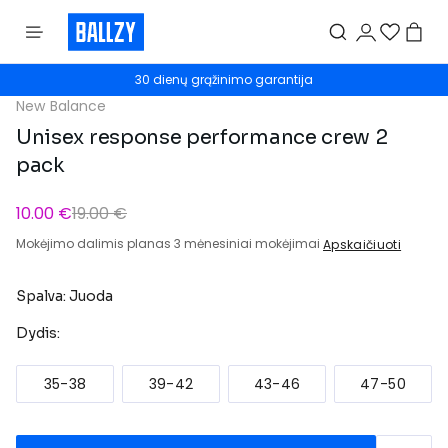
30 dienų grąžinimo garantija
New Balance
Unisex response performance crew 2
pack
10.00 €
19.00 €
Mokėjimo dalimis planas 3 mėnesiniai mokėjimai
Apskaičiuoti
Spalva: Juoda
Dydis:
35-38
39-42
43-46
47-50