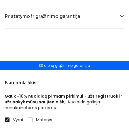
Pristatymo ir grąžinimo garantija
30 dienų grąžinimo garantija
Naujienlaiškis
Gauk -10% nuolaidą pirmam pirkimui - užsiregistruok ir
užsisakyk mūsų naujienlaiškį.
Nuolaida galioja
nenukainotoms prekėms.
Vyrai
Moterys