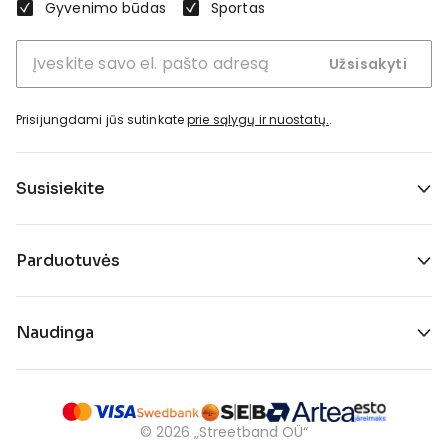
Gyvenimo būdas
Sportas
Užsisakyti
Prisijungdami jūs sutinkate
prie sąlygų ir nuostatų.
.
Susisiekite
Parduotuvės
Naudinga
©
2026
„Streetband OÜ“