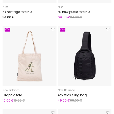
Nike
Nike
Nk heritage tote 2.0
Nk nsw puffle tote 2.0
34.00 €
69.00 €
84.00 €
-22%
-29%
New Balance
New Balance
Graphic tote
Athletics sling bag
15.00 €
19.00 €
49.00 €
69.00 €