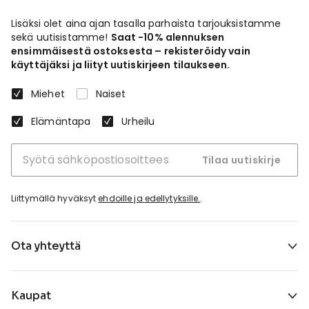
Lisäksi olet aina ajan tasalla parhaista tarjouksistamme
sekä uutisistamme!
Saat -10% alennuksen
ensimmäisestä ostoksesta – rekisteröidy vain
käyttäjäksi ja liityt uutiskirjeen tilaukseen.
Miehet
Naiset
Elämäntapa
Urheilu
Tilaa uutiskirje
Liittymällä hyväksyt
ehdoille ja edellytyksille.
.
Ota yhteyttä
Kaupat