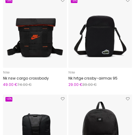
-34%
-26%
Nike
Nike
Nk nsw cargo crossbody
Nk hrtge crssby-airmax 95
49.00 €
74.00 €
29.00 €
39.00 €
-43%