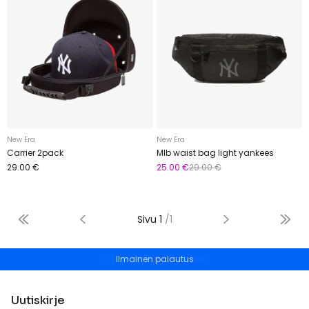
New Era
New Era
Carrier 2pack
Mlb waist bag light yankees
29.00 €
25.00 €
29.00 €
Sivu
1
/
1
Ilmainen palautus
Uutiskirje