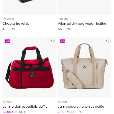
Herschel
Herschel
Chapter travel kit
Milan toiletry bag vegan leather
40.00 €
65.00 €
-39%
-21%
Jordan
Jordan
Jam jordan essentials duffle
Jam cordura franchise duffle
24.00 €
39.00 €
79.00 €
99.00 €