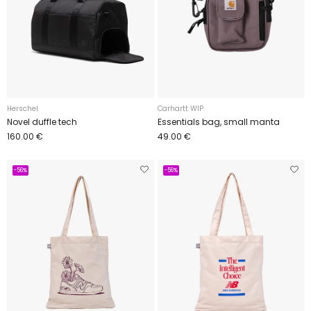
Herschel
Carhartt WIP
Novel duffle tech
Essentials bag, small manta
160.00 €
49.00 €
-56%
-56%