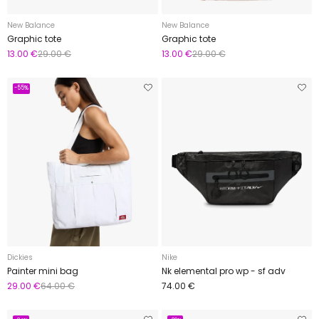
New Balance
New Balance
Graphic tote
Graphic tote
13.00 €
29.00 €
13.00 €
29.00 €
-55%
Dickies
Nike
Painter mini bag
Nk elemental pro wp - sf adv
29.00 €
64.00 €
74.00 €