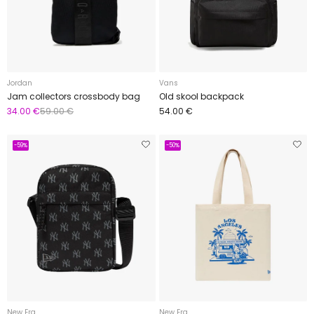
Jordan
Vans
Jam collectors crossbody bag
Old skool backpack
34.00 €
59.00 €
54.00 €
-59%
-50%
New Era
New Era