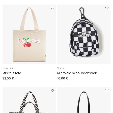
New Era
Vans
Mlb fruit tote
Micro old skool backpack
32.00 €
16.00 €