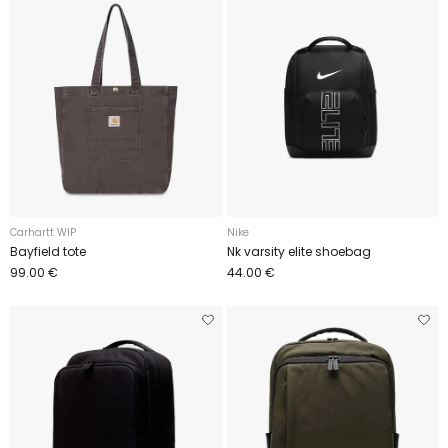
Carhartt WIP
Nike
Bayfield tote
Nk varsity elite shoebag
99.00 €
44.00 €