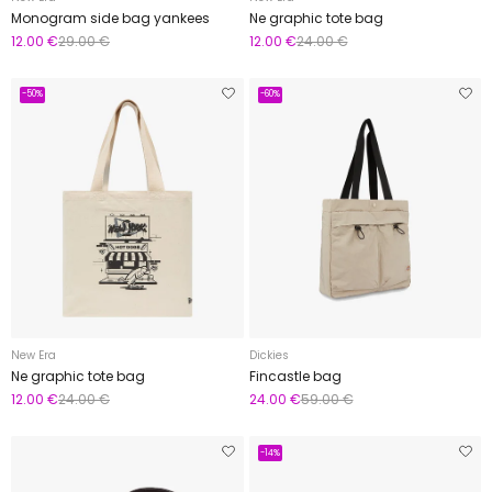
Monogram side bag yankees
Ne graphic tote bag
12.00 €
29.00 €
12.00 €
24.00 €
-50%
-60%
New Era
Dickies
Ne graphic tote bag
Fincastle bag
12.00 €
24.00 €
24.00 €
59.00 €
-14%