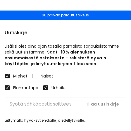
30 päivän palautusoikeus
Uutiskirje
Lisäksi olet aina ajan tasalla parhaista tarjouksistamme
sekä uutisistamme!
Saat -10% alennuksen
ensimmäisestä ostoksesta – rekisteröidy vain
käyttäjäksi ja liityt uutiskirjeen tilaukseen.
Miehet
Naiset
Elämäntapa
Urheilu
Tilaa uutiskirje
Liittymällä hyväksyt
ehdoille ja edellytyksille.
.