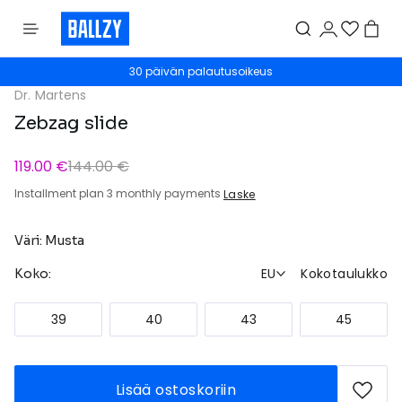
30 päivän palautusoikeus
Dr. Martens
Zebzag slide
119.00 €
144.00 €
Installment plan 3 monthly payments
Laske
Väri: Musta
EU
Kokotaulukko
Koko:
39
40
43
45
Lisää ostoskoriin