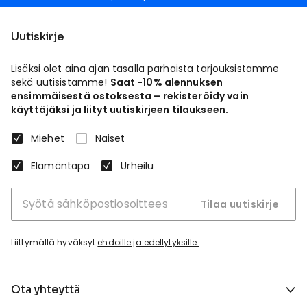
Uutiskirje
Lisäksi olet aina ajan tasalla parhaista tarjouksistamme
sekä uutisistamme!
Saat -10% alennuksen
ensimmäisestä ostoksesta – rekisteröidy vain
käyttäjäksi ja liityt uutiskirjeen tilaukseen.
Miehet
Naiset
Elämäntapa
Urheilu
Tilaa uutiskirje
Liittymällä hyväksyt
ehdoille ja edellytyksille.
.
Ota yhteyttä