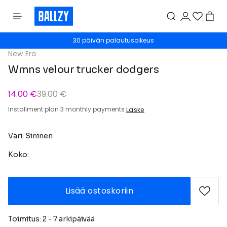
30 päivän palautusoikeus
New Era
Wmns velour trucker dodgers
14.00 €
39.00 €
Installment plan 3 monthly payments
Laske
Väri: Sininen
Koko:
Lisää ostoskoriin
Toimitus: 2 - 7 arkipäivää