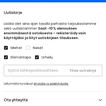
Uutiskirje
Lisäksi olet aina ajan tasalla parhaista tarjouksistamme
sekä uutisistamme!
Saat -10% alennuksen
ensimmäisestä ostoksesta – rekisteröidy vain
käyttäjäksi ja liityt uutiskirjeen tilaukseen.
Miehet
Naiset
Elämäntapa
Urheilu
Tilaa uutiskirje
Liittymällä hyväksyt
ehdoille ja edellytyksille.
.
Ota yhteyttä