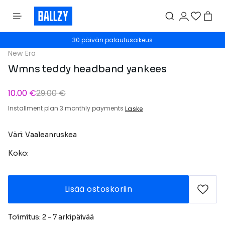
30 päivän palautusoikeus
New Era
Wmns teddy headband yankees
10.00 €
29.00 €
Installment plan 3 monthly payments
Laske
Väri: Vaaleanruskea
Koko:
Lisää ostoskoriin
Toimitus: 2 - 7 arkipäivää