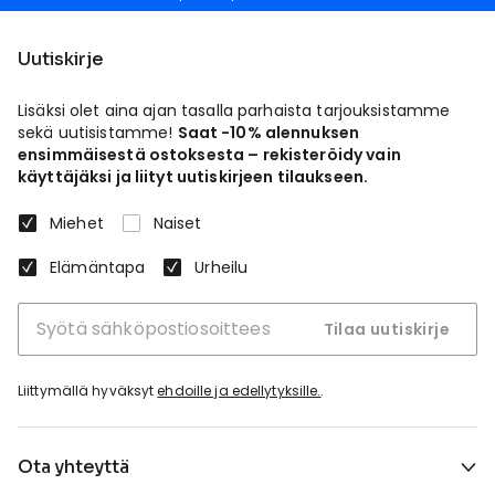
Uutiskirje
Lisäksi olet aina ajan tasalla parhaista tarjouksistamme
sekä uutisistamme!
Saat -10% alennuksen
ensimmäisestä ostoksesta – rekisteröidy vain
käyttäjäksi ja liityt uutiskirjeen tilaukseen.
Miehet
Naiset
Elämäntapa
Urheilu
Tilaa uutiskirje
Liittymällä hyväksyt
ehdoille ja edellytyksille.
.
Ota yhteyttä