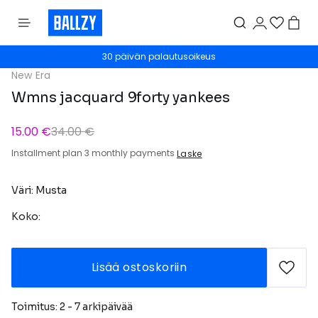
30 päivän palautusoikeus
New Era
Wmns jacquard 9forty yankees
15.00 €
34.00 €
Installment plan 3 monthly payments
Laske
Väri: Musta
Koko:
Lisää ostoskoriin
Toimitus: 2 - 7 arkipäivää