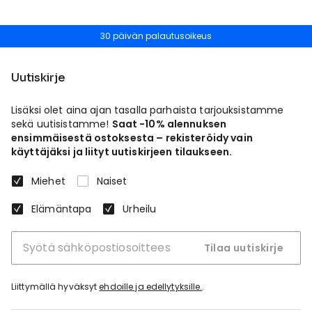
30 päivän palautusoikeus
Uutiskirje
Lisäksi olet aina ajan tasalla parhaista tarjouksistamme
sekä uutisistamme!
Saat -10% alennuksen
ensimmäisestä ostoksesta – rekisteröidy vain
käyttäjäksi ja liityt uutiskirjeen tilaukseen.
Miehet
Naiset
Elämäntapa
Urheilu
Tilaa uutiskirje
Liittymällä hyväksyt
ehdoille ja edellytyksille.
.