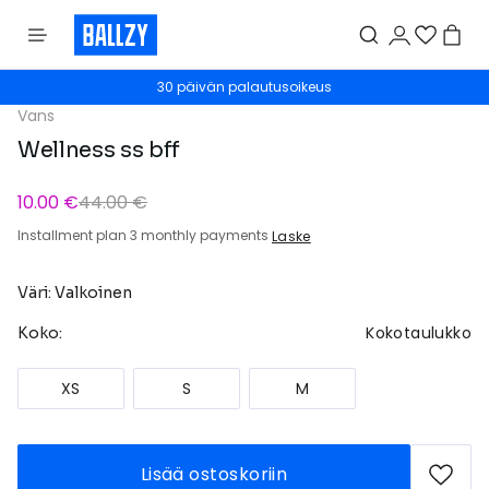
30 päivän palautusoikeus
Vans
Wellness ss bff
10.00 €
44.00 €
Installment plan 3 monthly payments
Laske
Väri: Valkoinen
Kokotaulukko
Koko:
XS
S
M
Lisää ostoskoriin