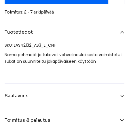
Toimitus: 2 - 7 arkipäivää
Tuotetiedot
SKU: LAS42132_AS3_L_CNF
Nämä pehmeät ja tukevat vohvelineuloksesta valmistetut
sukat on suunniteltu jokapäiväiseen käyttöön
.
Saatavuus
Toimitus & palautus