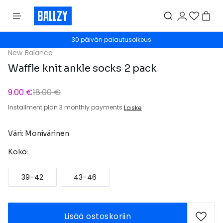
30 päivän palautusoikeus
New Balance
Waffle knit ankle socks 2 pack
9.00 €
18.00 €
Installment plan 3 monthly payments
Laske
Väri: Monivärinen
Koko:
39-42
43-46
Lisää ostoskoriin