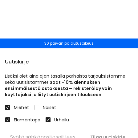
30 päivän palautusoikeus
Uutiskirje
Lisäksi olet aina ajan tasalla parhaista tarjouksistamme
sekä uutisistamme!
Saat -10% alennuksen
ensimmäisestä ostoksesta – rekisteröidy vain
käyttäjäksi ja liityt uutiskirjeen tilaukseen.
Miehet
Naiset
Elämäntapa
Urheilu
Tilaa uutiskirje