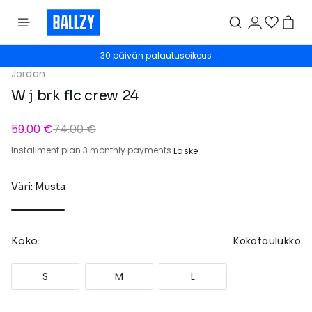
30 päivän palautusoikeus
Jordan
W j brk flc crew 24
59.00 €
74.00 €
Installment plan 3 monthly payments
Laske
Väri: Musta
Kokotaulukko
Koko:
S
M
L