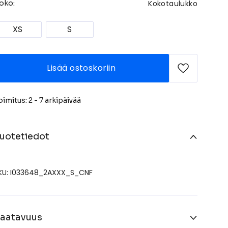
Kokotaulukko
oko:
XS
S
Lisää ostoskoriin
oimitus: 2 - 7 arkipäivää
uotetiedot
KU: I033648_2AXXX_S_CNF
aatavuus