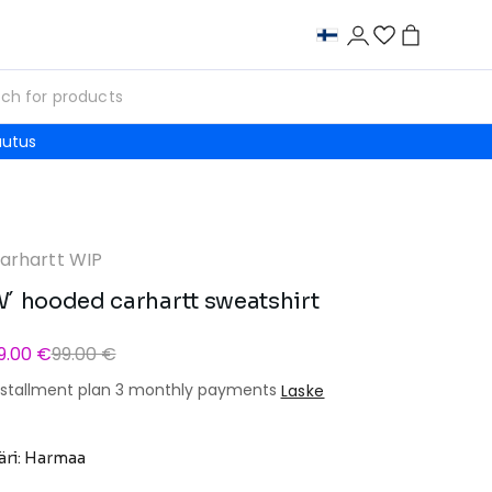
autus
arhartt WIP
´ hooded carhartt sweatshirt
9.00 €
99.00 €
nstallment plan 3 monthly payments
Laske
äri: Harmaa