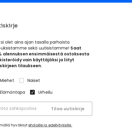
iskirje
ksi olet aina ajan tasalla parhaista
jouksistamme sekä uutisistamme!
Saat
% alennuksen ensimmäisestä ostoksesta
kisteröidy vain käyttäjäksi ja liityt
skirjeen tilaukseen.
Miehet
Naiset
Elämäntapa
Urheilu
Tilaa uutiskirje
tymällä hyväksyt
ehdoille ja edellytyksille.
.