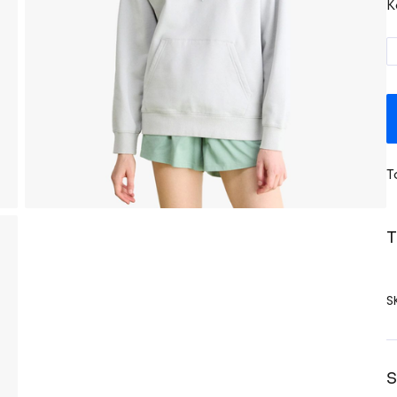
K
T
T
S
S