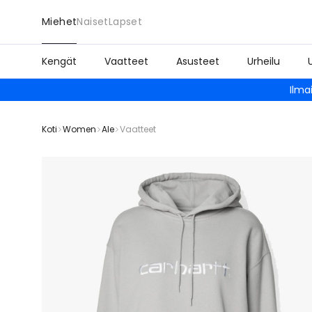
Miehet
Naiset
Lapset
Kengät
Vaatteet
Asusteet
Urheilu
Ilma
Koti
Women
Ale
Vaatteet