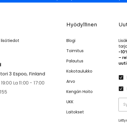
Hyödyllinen
Uut
 lisätiedot
Blogi
Lisä
tar
Toimitus
-10
– re
Palautus
uuti
d
Kokotaulukko
ri 3 Espoo, Finland
Arvo
19:00 La 11:00 - 17:00
155
Kengän Hoito
UKK
Laitokset
Liit