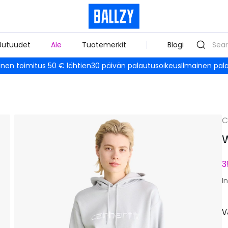
Uutuudet
Ale
Tuotemerkit
Blogi
inen toimitus 50 € lähtien
30 päivän palautusoikeus
Ilmainen pal
C
W
3
I
V