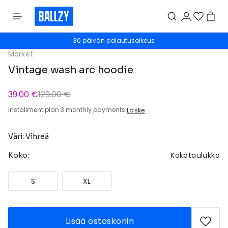
30 päivän palautusoikeus
Market
Vintage wash arc hoodie
39.00 €
129.00 €
Installment plan 3 monthly payments
Laske
Väri: Vihreä
Kokotaulukko
Koko:
S
XL
Lisää ostoskoriin