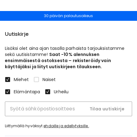
30 päivän palautusoikeus
Uutiskirje
Lisäksi olet aina ajan tasalla parhaista tarjouksistamme
sekä uutisistamme!
Saat -10% alennuksen
ensimmäisestä ostoksesta – rekisteröidy vain
käyttäjäksi ja liityt uutiskirjeen tilaukseen.
Miehet
Naiset
Elämäntapa
Urheilu
Tilaa uutiskirje
Liittymällä hyväksyt
ehdoille ja edellytyksille.
.