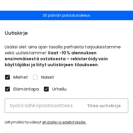
30 päivän palautusoikeus
Uutiskirje
Lisäksi olet aina ajan tasalla parhaista tarjouksistamme
sekä uutisistamme!
Saat -10% alennuksen
ensimmäisestä ostoksesta – rekisteröidy vain
käyttäjäksi ja liityt uutiskirjeen tilaukseen.
Miehet
Naiset
Elämäntapa
Urheilu
Tilaa uutiskirje
Liittymällä hyväksyt
ehdoille ja edellytyksille.
.