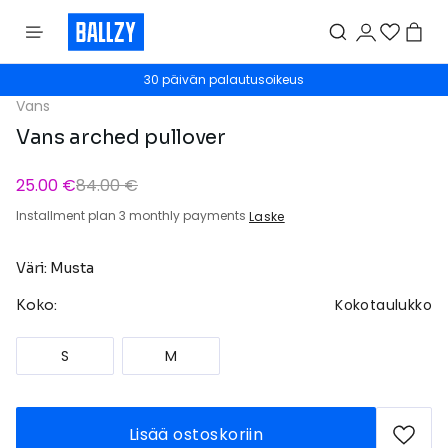
30 päivän palautusoikeus
Vans
Vans arched pullover
25.00 €
84.00 €
Installment plan 3 monthly payments
Laske
Väri: Musta
Kokotaulukko
Koko:
S
M
Lisää ostoskoriin