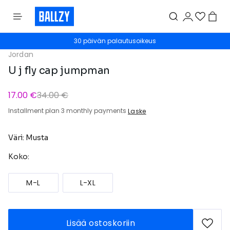
30 päivän palautusoikeus
Jordan
U j fly cap jumpman
17.00 €
34.00 €
Installment plan 3 monthly payments
Laske
Väri: Musta
Koko:
M-L
L-XL
Lisää ostoskoriin