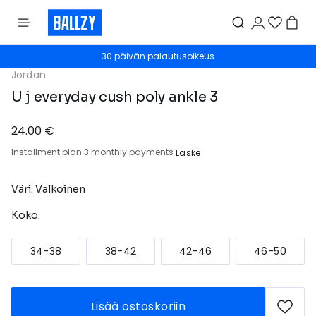
30 päivän palautusoikeus
Jordan
U j everyday cush poly ankle 3
24.00 €
Installment plan 3 monthly payments
Laske
Väri: Valkoinen
Koko:
34-38
38-42
42-46
46-50
Lisää ostoskoriin