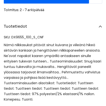
Toimitus: 2 - 7 arkipäivää
Tuotetiedot
SKU: DX9655_100_S_CNF
Nämä nilkkasukat pitävät sinut kuivana ja viileänä hikeä
siirtävän kankaan ja hengittävien nilkkapaneelien ansiosta.
Ne'ovat napakat kaaren ympärillä antaakseen sinulle
erityisen tukevan tunteen… Tuoteominaisuudet: Snug kaari
tuntuu tukevalta ja mukavalta… Hengittävät paneelit
yläosassa tarjoavat ilmanvaihtoa… Pehmustettu vahvistus
varpaissa ja pohjissa lisää kestävyyttä…
Tuoteominaisuuden alaotsikot: Tuotetiedot: Tuotteen
tiedot: Tuotteen tiedot: Tuotteen tiedot: Tuotteen tiedot:
Tuotteen tiedot: 97% polyesteri/2% elastaani/1% nailon.
Konepesu. Tuonti.