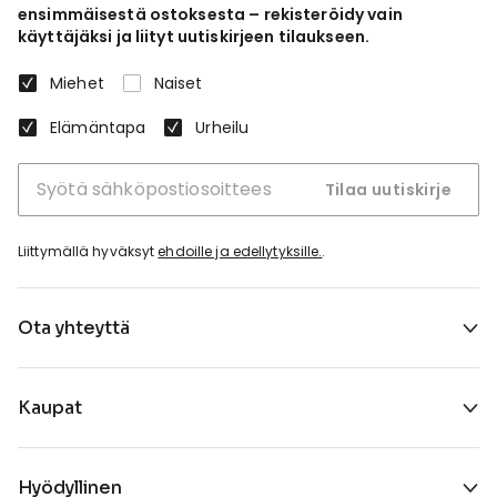
ensimmäisestä ostoksesta – rekisteröidy vain
käyttäjäksi ja liityt uutiskirjeen tilaukseen.
Miehet
Naiset
Elämäntapa
Urheilu
Tilaa uutiskirje
Liittymällä hyväksyt
ehdoille ja edellytyksille.
.
Ota yhteyttä
Kaupat
Hyödyllinen