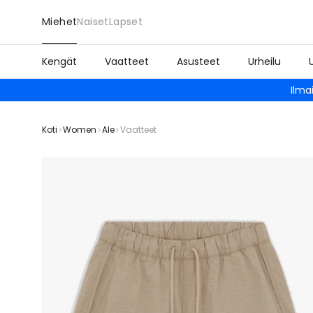
Miehet
Naiset
Lapset
Kengät
Vaatteet
Asusteet
Urheilu
Ilma
Koti
Women
Ale
Vaatteet