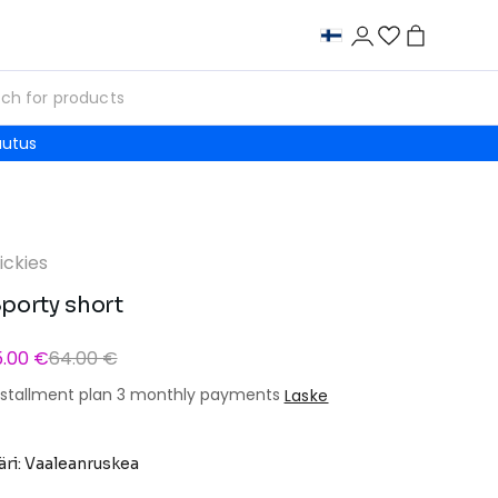
autus
ickies
porty short
5.00 €
64.00 €
nstallment plan 3 monthly payments
Laske
äri: Vaaleanruskea