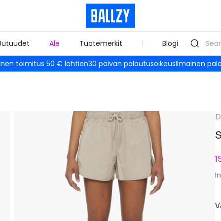
Uutuudet
Ale
Tuotemerkit
Blogi
inen toimitus 50 € lähtien
30 päivän palautusoikeus
Ilmainen pal
D
S
1
I
V