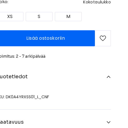
Kokotaulukko
oko:
XS
S
M
Lisää ostoskoriin
oimitus: 2 - 7 arkipäivää
uotetiedot
KU: DK0A4YRXSS01_L_CNF
aatavuus