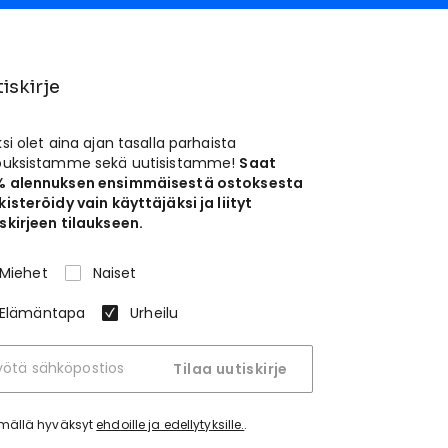
iskirje
ksi olet aina ajan tasalla parhaista
jouksistamme sekä uutisistamme!
Saat
% alennuksen ensimmäisestä ostoksesta
kisteröidy vain käyttäjäksi ja liityt
skirjeen tilaukseen.
Miehet
Naiset
Elämäntapa
Urheilu
Tilaa uutiskirje
tymällä hyväksyt
ehdoille ja edellytyksille.
.