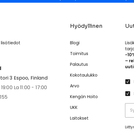
Hyödyllinen
Uut
 lisätiedot
Blogi
Lisä
tar
Toimitus
-10
– re
Palautus
uuti
d
Kokotaulukko
ri 3 Espoo, Finland
Arvo
19:00 La 11:00 - 17:00
155
Kengän Hoito
UKK
Laitokset
Liit