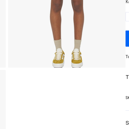
K
T
T
S
S