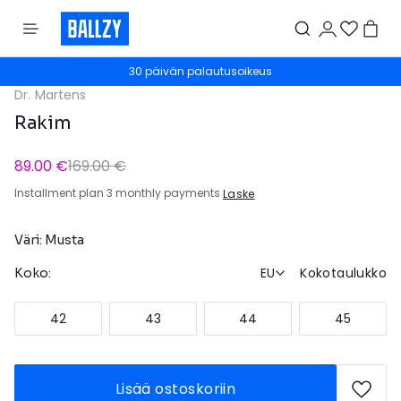
30 päivän palautusoikeus
Dr. Martens
Rakim
89.00 €
169.00 €
Installment plan 3 monthly payments
Laske
Väri: Musta
EU
Kokotaulukko
Koko:
42
43
44
45
Lisää ostoskoriin