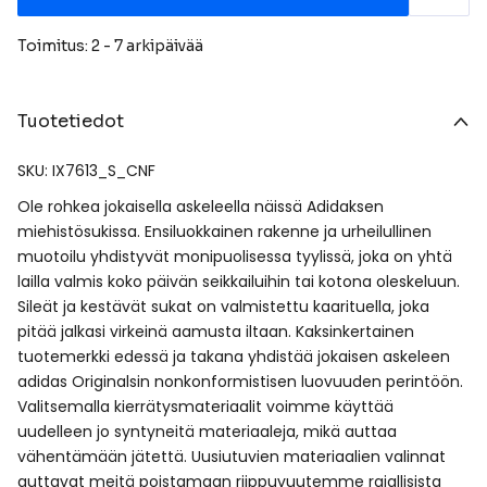
Toimitus: 2 - 7 arkipäivää
Tuotetiedot
SKU: IX7613_S_CNF
Ole rohkea jokaisella askeleella näissä Adidaksen
miehistösukissa. Ensiluokkainen rakenne ja urheilullinen
muotoilu yhdistyvät monipuolisessa tyylissä, joka on yhtä
lailla valmis koko päivän seikkailuihin tai kotona oleskeluun.
Sileät ja kestävät sukat on valmistettu kaarituella, joka
pitää jalkasi virkeinä aamusta iltaan. Kaksinkertainen
tuotemerkki edessä ja takana yhdistää jokaisen askeleen
adidas Originalsin nonkonformistisen luovuuden perintöön.
Valitsemalla kierrätysmateriaalit voimme käyttää
uudelleen jo syntyneitä materiaaleja, mikä auttaa
vähentämään jätettä. Uusiutuvien materiaalien valinnat
auttavat meitä poistamaan riippuvuutemme rajallisista