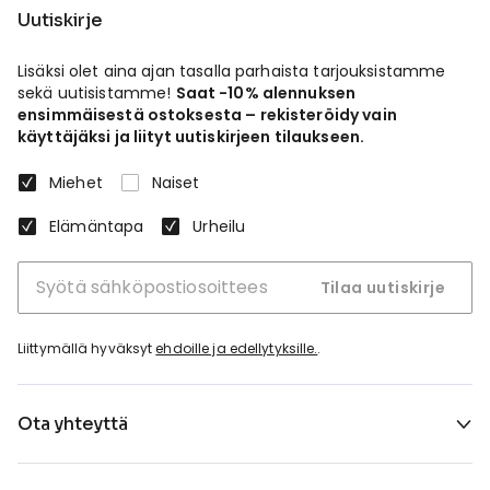
Uutiskirje
Lisäksi olet aina ajan tasalla parhaista tarjouksistamme
sekä uutisistamme!
Saat -10% alennuksen
ensimmäisestä ostoksesta – rekisteröidy vain
käyttäjäksi ja liityt uutiskirjeen tilaukseen.
Miehet
Naiset
Elämäntapa
Urheilu
Tilaa uutiskirje
Liittymällä hyväksyt
ehdoille ja edellytyksille.
.
Ota yhteyttä