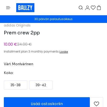
30 päivän palautusoikeus
adidas Originals
Prem crew 2pp
10.00 €
24.00 €
Installment plan 3 monthly payments
Laske
Väri: Monivärinen
Koko:
35-38
39-42
Lisää ostoskoriin