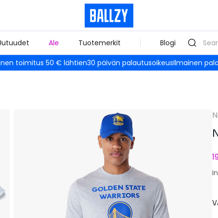
Uutuudet
Ale
Tuotemerkit
Blogi
inen toimitus 50 € lähtien
30 päivän palautusoikeus
Ilmainen pal
N
N
1
I
V