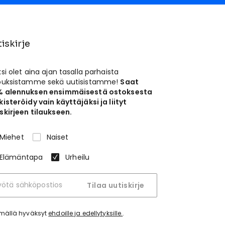
iskirje
ksi olet aina ajan tasalla parhaista
jouksistamme sekä uutisistamme!
Saat
% alennuksen ensimmäisestä ostoksesta
kisteröidy vain käyttäjäksi ja liityt
skirjeen tilaukseen.
Miehet
Naiset
Elämäntapa
Urheilu
Tilaa uutiskirje
tymällä hyväksyt
ehdoille ja edellytyksille.
.