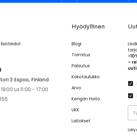
Hyödyllinen
Uut
 lisätiedot
Blogi
Lisä
tar
Toimitus
-10
– re
Palautus
uuti
d
Kokotaulukko
ri 3 Espoo, Finland
Arvo
19:00 La 11:00 - 17:00
155
Kengän Hoito
UKK
Laitokset
Liit