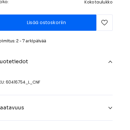
Kokotaulukko
oko:
Lisää ostoskoriin
oimitus: 2 - 7 arkipäivää
uotetiedot
KU: 60416754_L_CNF
aatavuus