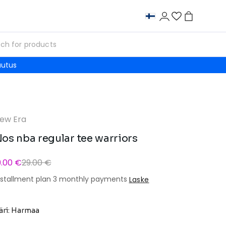
autus
ew Era
os nba regular tee warriors
9.00 €
29.00 €
nstallment plan 3 monthly payments
Laske
äri: Harmaa