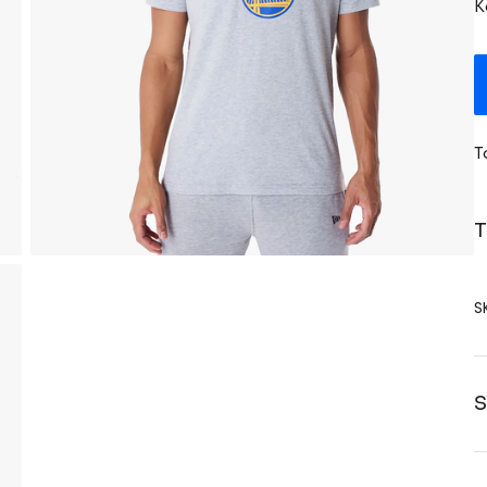
K
T
T
S
S