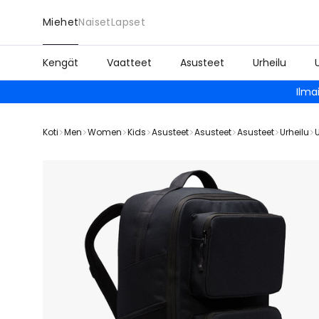
Miehet
Naiset
Lapset
Kengät
Vaatteet
Asusteet
Urheilu
Ilma
Koti
Men
Women
Kids
Asusteet
Asusteet
Asusteet
Urheilu
U