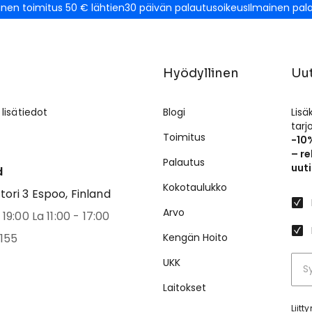
inen toimitus 50 € lähtien
30 päivän palautusoikeus
Ilmainen pal
Hyödyllinen
Uut
 lisätiedot
Blogi
Lisä
tar
Toimitus
-10
– re
Palautus
uuti
d
Kokotaulukko
ri 3 Espoo, Finland
Arvo
19:00 La 11:00 - 17:00
155
Kengän Hoito
UKK
Laitokset
Liit