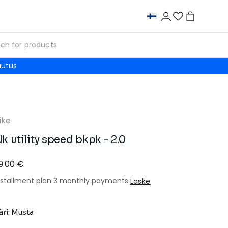
autus
ike
k utility speed bkpk - 2.0
9.00 €
nstallment plan 3 monthly payments
Laske
äri: Musta