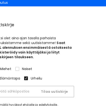
autus
iskirje
ksi olet aina ajan tasalla parhaista
jouksistamme sekä uutisistamme!
Saat
% alennuksen ensimmäisestä ostoksesta
kisteröidy vain käyttäjäksi ja liityt
skirjeen tilaukseen.
Miehet
Naiset
Elämäntapa
Urheilu
Tilaa uutiskirje
tymällä hyväksyt
ehdoille ja edellytyksille.
.