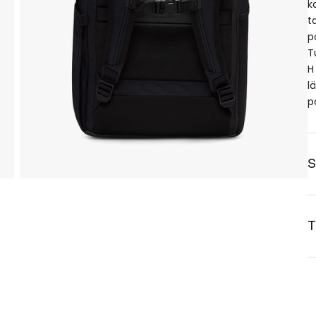
k
t
p
T
H
l
p
S
T