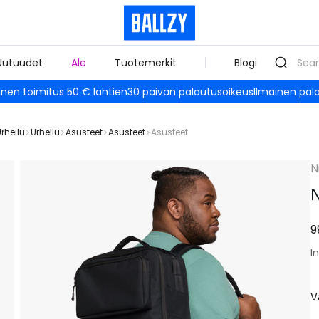
Uutuudet
Ale
Tuotemerkit
Blogi
inen toimitus 50 € lähtien
30 päivän palautusoikeus
Ilmainen pal
rheilu
Urheilu
Asusteet
Asusteet
Asusteet
N
N
9
I
V