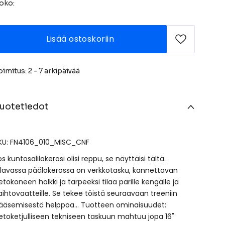
oko:
Lisää ostoskoriin
oimitus: 2 - 7 arkipäivää
uotetiedot
KU: FN4106_010_MISC_CNF
os kuntosalilokerosi olisi reppu, se näyttäisi tältä.
ilavassa päälokerossa on verkkotasku, kannettavan
ietokoneen holkki ja tarpeeksi tilaa parille kengälle ja
aihtovaatteille. Se tekee töistä seuraavaan treeniin
ääsemisestä helppoa… Tuotteen ominaisuudet:
etoketjulliseen tekniseen taskuun mahtuu jopa 16"