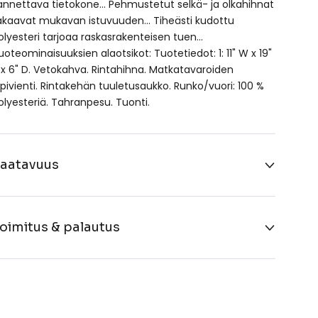
annettava tietokone… Pehmustetut selkä- ja olkahihnat
akaavat mukavan istuvuuden… Tiheästi kudottu
olyesteri tarjoaa raskasrakenteisen tuen…
uoteominaisuuksien alaotsikot: Tuotetiedot: 1: 11" W x 19"
 x 6" D. Vetokahva. Rintahihna. Matkatavaroiden
äpivienti. Rintakehän tuuletusaukko. Runko/vuori: 100 %
olyesteriä. Tahranpesu. Tuonti.
aatavuus
oimitus & palautus