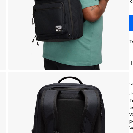
K
T
T
S
J
T
t
v
p
V