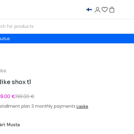
autus
ike
ike shox tl
39.00 €
199.00 €
nstallment plan 3 monthly payments
Laske
äri: Musta