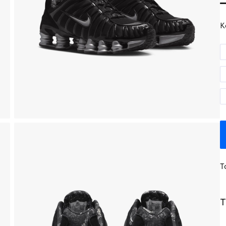
K
T
T