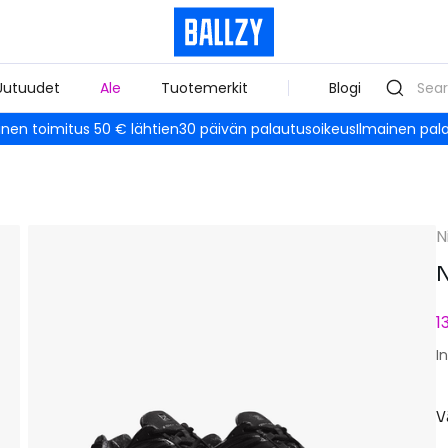
Uutuudet
Ale
Tuotemerkit
Blogi
inen toimitus 50 € lähtien
30 päivän palautusoikeus
Ilmainen pal
N
N
1
I
V