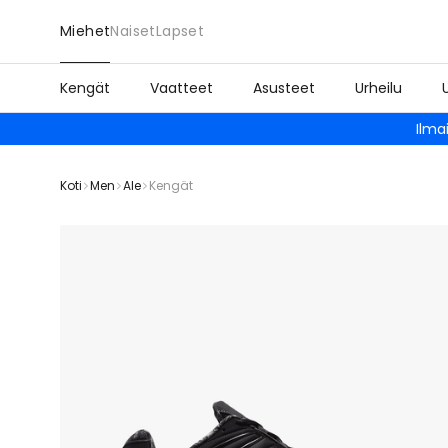
Miehet
Naiset
Lapset
Kengät
Vaatteet
Asusteet
Urheilu
Ilma
Koti
Men
Ale
Kengät