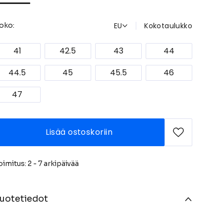
EU
Kokotaulukko
oko:
41
42.5
43
44
44.5
45
45.5
46
47
Lisää ostoskoriin
oimitus: 2 - 7 arkipäivää
uotetiedot