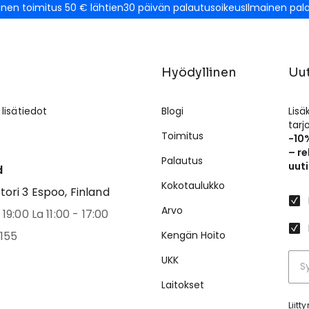
inen toimitus 50 € lähtien
30 päivän palautusoikeus
Ilmainen pal
Hyödyllinen
Uut
 lisätiedot
Blogi
Lisä
tar
Toimitus
-10
– re
Palautus
uuti
d
Kokotaulukko
ri 3 Espoo, Finland
Arvo
19:00 La 11:00 - 17:00
155
Kengän Hoito
UKK
Laitokset
Liit