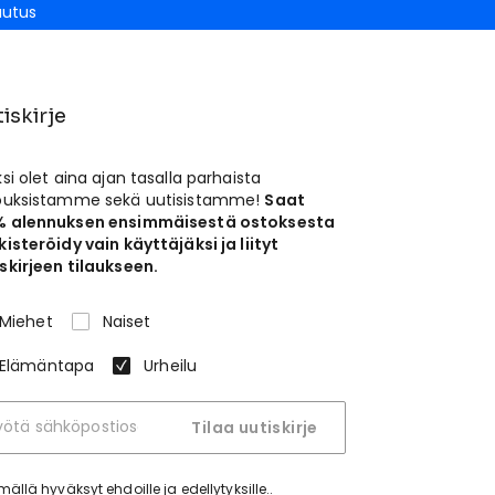
autus
iskirje
ksi olet aina ajan tasalla parhaista
jouksistamme sekä uutisistamme!
Saat
% alennuksen ensimmäisestä ostoksesta
kisteröidy vain käyttäjäksi ja liityt
skirjeen tilaukseen.
Miehet
Naiset
Elämäntapa
Urheilu
Tilaa uutiskirje
tymällä hyväksyt
ehdoille ja edellytyksille.
.