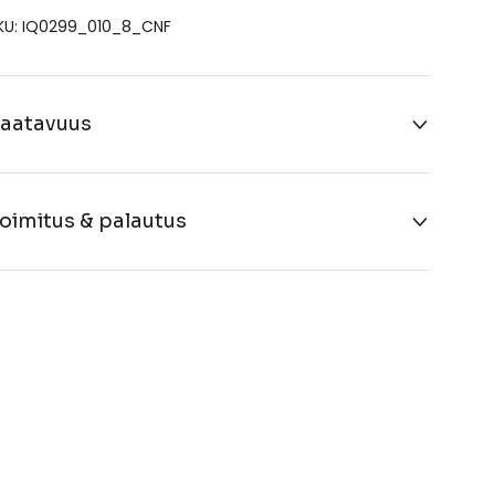
KU: IQ0299_010_8_CNF
aatavuus
oimitus & palautus