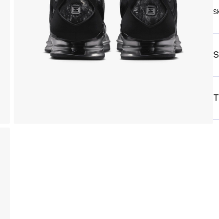
S
S
T