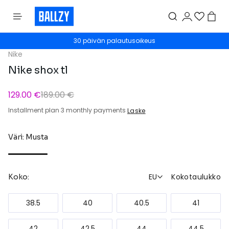
30 päivän palautusoikeus
Nike
Nike shox tl
129.00 €
189.00 €
Installment plan 3 monthly payments
Laske
Väri: Musta
EU
Kokotaulukko
Koko:
38.5
40
40.5
41
42
42.5
44
44.5