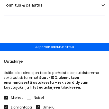
Toimitus & palautus
30 päivän palautusoikeus
Uutiskirje
Lisäksi olet aina ajan tasalla parhaista tarjouksistamme
sekä uutisistamme!
Saat -10% alennuksen
ensimmäisestä ostoksesta – rekisteröidy vain
käyttäjäksi ja liityt uutiskirjeen tilaukseen.
Miehet
Naiset
Elämäntapa
Urheilu