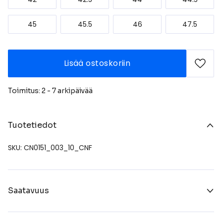
45
45.5
46
47.5
Lisää ostoskoriin
Toimitus: 2 - 7 arkipäivää
Tuotetiedot
SKU: CN0151_003_10_CNF
Saatavuus