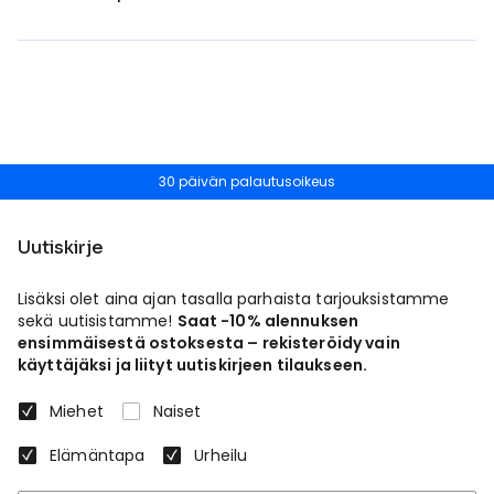
30 päivän palautusoikeus
Uutiskirje
Lisäksi olet aina ajan tasalla parhaista tarjouksistamme
sekä uutisistamme!
Saat -10% alennuksen
ensimmäisestä ostoksesta – rekisteröidy vain
käyttäjäksi ja liityt uutiskirjeen tilaukseen.
Miehet
Naiset
Elämäntapa
Urheilu