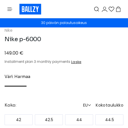
30 päivän palautusoikeus
Nike
Nike p-6000
149.00 €
Installment plan 3 monthly payments
Laske
Väri: Harmaa
EU
Kokotaulukko
Koko:
42
42.5
44
44.5