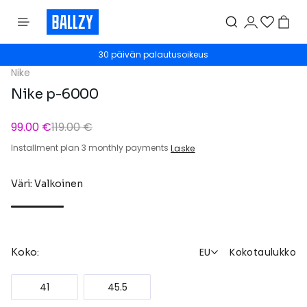
30 päivän palautusoikeus
Nike
Nike p-6000
99.00 €
119.00 €
Installment plan 3 monthly payments
Laske
Väri: Valkoinen
EU
Kokotaulukko
Koko:
41
45.5