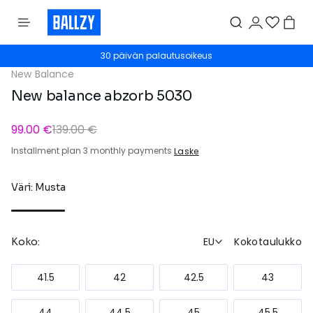
30 päivän palautusoikeus
New Balance
New balance abzorb 5030
99.00 €
139.00 €
Installment plan 3 monthly payments
Laske
Väri: Musta
EU
Kokotaulukko
Koko:
41.5
42
42.5
43
44
44.5
45
45.5