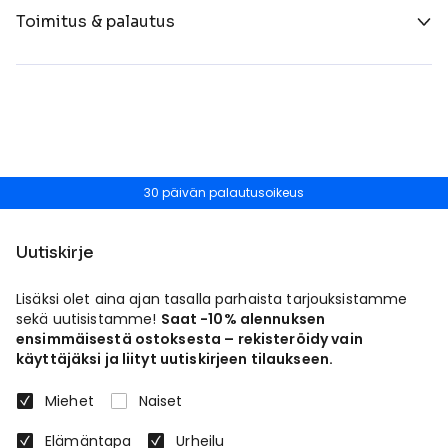
Toimitus & palautus
30 päivän palautusoikeus
Uutiskirje
Lisäksi olet aina ajan tasalla parhaista tarjouksistamme
sekä uutisistamme!
Saat -10% alennuksen
ensimmäisestä ostoksesta – rekisteröidy vain
käyttäjäksi ja liityt uutiskirjeen tilaukseen.
Miehet
Naiset
Elämäntapa
Urheilu