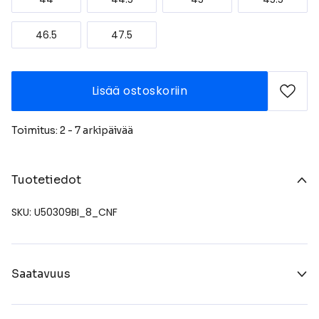
46.5
47.5
Lisää ostoskoriin
Toimitus: 2 - 7 arkipäivää
Tuotetiedot
SKU: U50309BI_8_CNF
Saatavuus