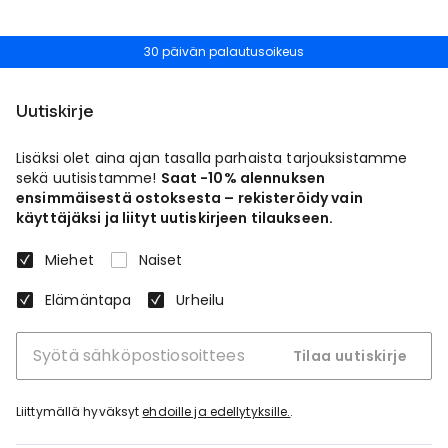
30 päivän palautusoikeus
Uutiskirje
Lisäksi olet aina ajan tasalla parhaista tarjouksistamme
sekä uutisistamme!
Saat -10% alennuksen
ensimmäisestä ostoksesta – rekisteröidy vain
käyttäjäksi ja liityt uutiskirjeen tilaukseen.
Miehet
Naiset
Elämäntapa
Urheilu
Tilaa uutiskirje
Liittymällä hyväksyt
ehdoille ja edellytyksille.
.