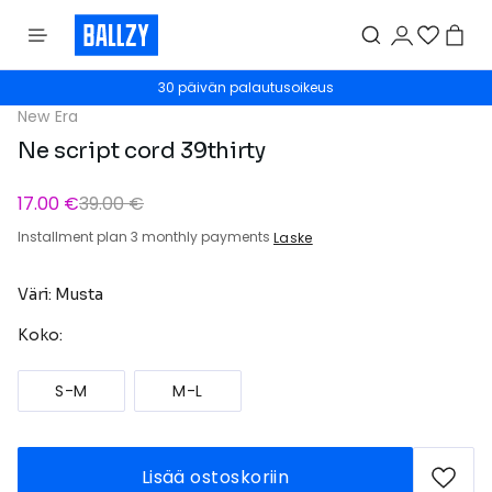
30 päivän palautusoikeus
New Era
Ne script cord 39thirty
17.00 €
39.00 €
Installment plan 3 monthly payments
Laske
Väri: Musta
Koko:
S-M
M-L
Lisää ostoskoriin