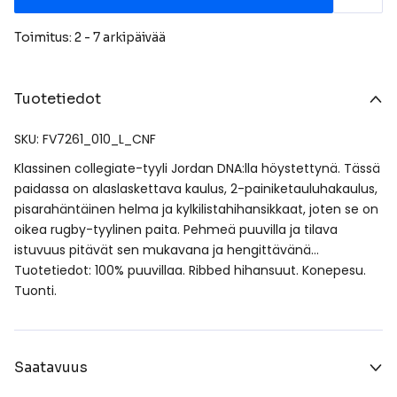
Toimitus: 2 - 7 arkipäivää
Tuotetiedot
SKU: FV7261_010_L_CNF
Klassinen collegiate-tyyli Jordan DNA:lla höystettynä. Tässä
paidassa on alaslaskettava kaulus, 2-painiketauluhakaulus,
pisarahäntäinen helma ja kylkilistahihansikkaat, joten se on
oikea rugby-tyylinen paita. Pehmeä puuvilla ja tilava
istuvuus pitävät sen mukavana ja hengittävänä…
Tuotetiedot: 100% puuvillaa. Ribbed hihansuut. Konepesu.
Tuonti.
Saatavuus