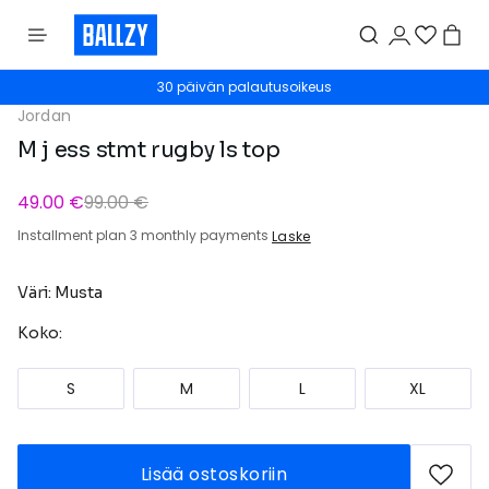
30 päivän palautusoikeus
Jordan
M j ess stmt rugby ls top
49.00 €
99.00 €
Installment plan 3 monthly payments
Laske
Väri: Musta
Koko:
S
M
L
XL
Lisää ostoskoriin