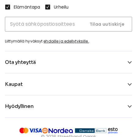
Elämäntapa
Urheilu
Tilaa uutiskirje
Liittymällä hyväksyt
ehdoille ja edellytyksille.
.
Ota yhteyttä
Kaupat
Hyödyllinen
©
2026
Streetband Oamk