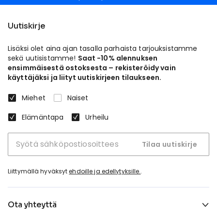
Uutiskirje
Lisäksi olet aina ajan tasalla parhaista tarjouksistamme
sekä uutisistamme!
Saat -10% alennuksen
ensimmäisestä ostoksesta – rekisteröidy vain
käyttäjäksi ja liityt uutiskirjeen tilaukseen.
Miehet
Naiset
Elämäntapa
Urheilu
Tilaa uutiskirje
Liittymällä hyväksyt
ehdoille ja edellytyksille.
.
Ota yhteyttä