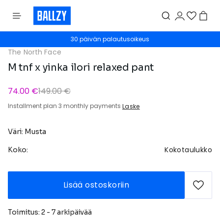
30 päivän palautusoikeus
The North Face
M tnf x yinka ilori relaxed pant
74.00 €
149.00 €
Installment plan 3 monthly payments
Laske
Väri: Musta
Kokotaulukko
Koko:
Lisää ostoskoriin
Toimitus: 2 - 7 arkipäivää