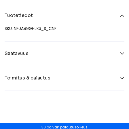
Tuotetiedot
SKU: NF0A89GHJK3_S_CNF
Saatavuus
Toimitus & palautus
30 päivän palautusoikeus