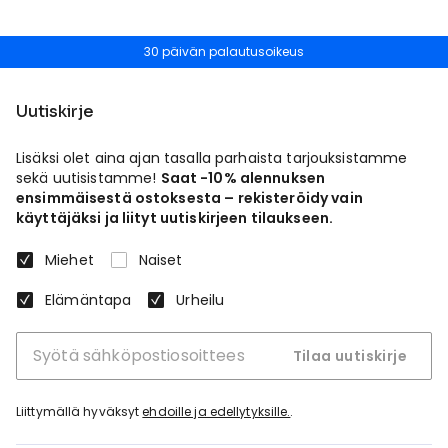
30 päivän palautusoikeus
Uutiskirje
Lisäksi olet aina ajan tasalla parhaista tarjouksistamme
sekä uutisistamme!
Saat -10% alennuksen
ensimmäisestä ostoksesta – rekisteröidy vain
käyttäjäksi ja liityt uutiskirjeen tilaukseen.
Miehet
Naiset
Elämäntapa
Urheilu
Tilaa uutiskirje
Liittymällä hyväksyt
ehdoille ja edellytyksille.
.