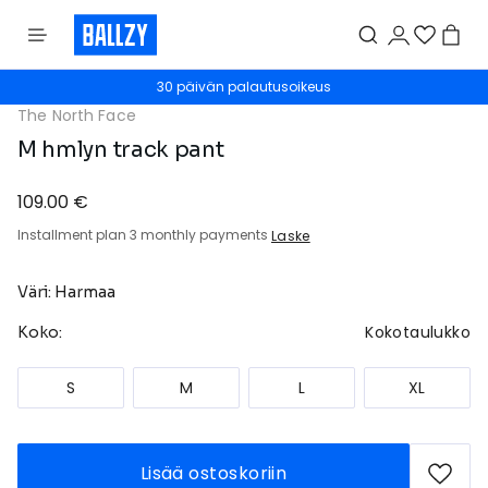
30 päivän palautusoikeus
The North Face
M hmlyn track pant
109.00 €
Installment plan 3 monthly payments
Laske
Väri: Harmaa
Kokotaulukko
Koko:
S
M
L
XL
Lisää ostoskoriin