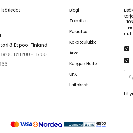
 lisätiedot
Blogi
Lisä
tar
Toimitus
-10
– re
Palautus
uuti
d
Kokotaulukko
ri 3 Espoo, Finland
Arvo
19:00 La 11:00 - 17:00
155
Kengän Hoito
UKK
Laitokset
Liit