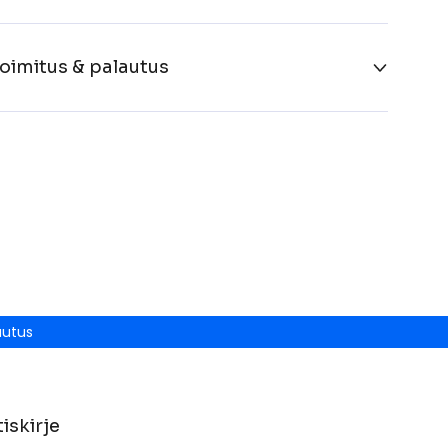
oimitus & palautus
autus
iskirje