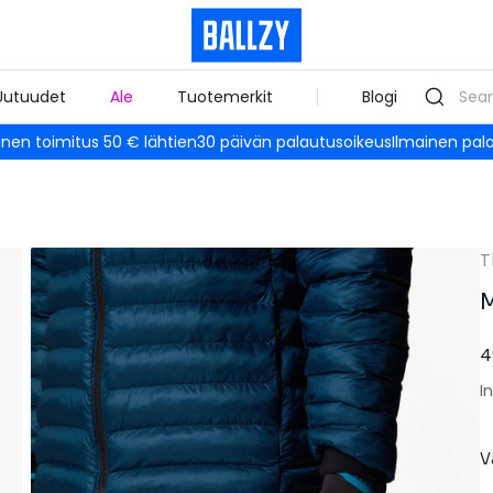
Uutuudet
Ale
Tuotemerkit
Blogi
inen toimitus 50 € lähtien
30 päivän palautusoikeus
Ilmainen pal
T
M
4
I
V