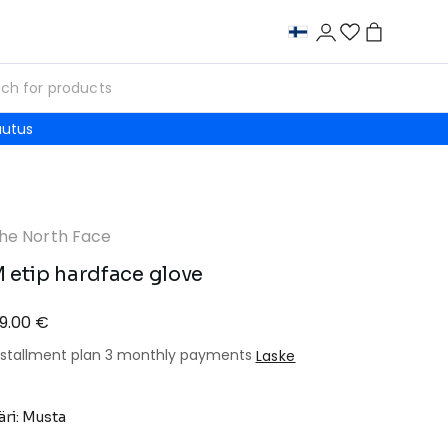
autus
he North Face
 etip hardface glove
9.00 €
nstallment plan 3 monthly payments
Laske
äri: Musta