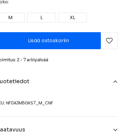
oko:
M
L
XL
Lisää ostoskoriin
oimitus: 2 - 7 arkipäivää
uotetiedot
KU: NF0A3M5GKS7_M_CNF
aatavuus