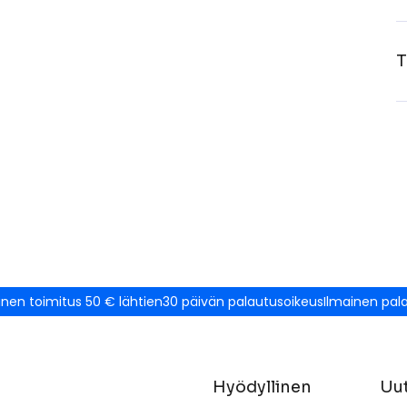
T
inen toimitus 50 € lähtien
30 päivän palautusoikeus
Ilmainen pal
Hyödyllinen
Uut