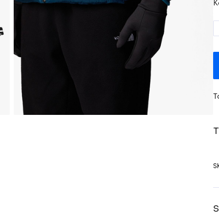
K
T
T
S
S