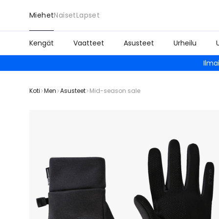
Miehet
Naiset
Lapset
Kengät
Vaatteet
Asusteet
Urheilu
Ilma
Koti
Men
Asusteet
Mid-season sale