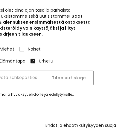
ksi olet aina ajan tasalla parhaista
jouksistamme sekä uutisistamme!
Saat
% alennuksen ensimmäisestä ostoksesta
kisteröidy vain käyttäjäksi ja liityt
skirjeen tilaukseen.
Miehet
Naiset
Elämäntapa
Urheilu
Tilaa uutiskirje
tymällä hyväksyt
ehdoille ja edellytyksille.
.
Ehdot ja ehdot
Yksityisyyden suoja