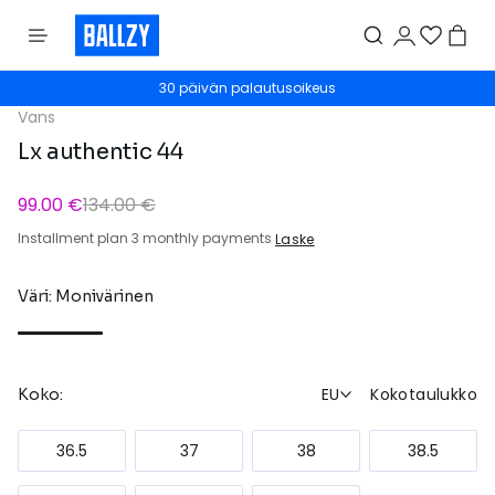
30 päivän palautusoikeus
Vans
Lx authentic 44
99.00 €
134.00 €
Installment plan 3 monthly payments
Laske
Väri: Monivärinen
EU
Kokotaulukko
Koko:
36.5
37
38
38.5