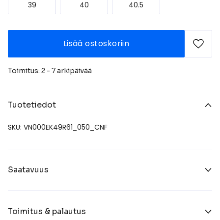
39
40
40.5
Lisää ostoskoriin
Toimitus: 2 - 7 arkipäivää
Tuotetiedot
SKU: VN000EK49R61_050_CNF
Saatavuus
Toimitus & palautus