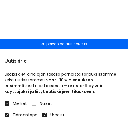
30 päivän palautusoikeus
Uutiskirje
Lisäksi olet aina ajan tasalla parhaista tarjouksistamme
sekä uutisistamme!
Saat -10% alennuksen
ensimmäisestä ostoksesta – rekisteröidy vain
käyttäjäksi ja liityt uutiskirjeen tilaukseen.
Miehet
Naiset
Elämäntapa
Urheilu