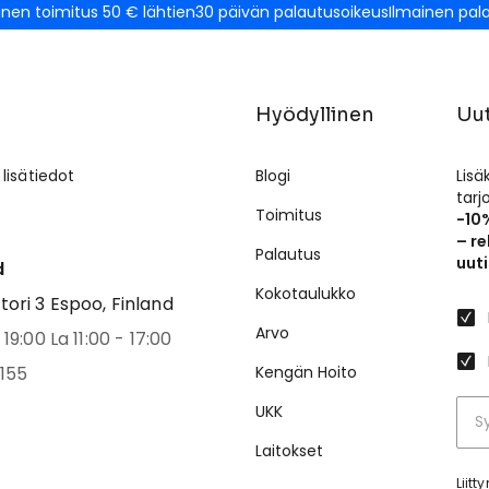
inen toimitus 50 € lähtien
30 päivän palautusoikeus
Ilmainen pal
Hyödyllinen
Uut
 lisätiedot
Blogi
Lisä
tar
Toimitus
-10
– re
Palautus
uuti
d
Kokotaulukko
ri 3 Espoo, Finland
Arvo
19:00 La 11:00 - 17:00
155
Kengän Hoito
UKK
Laitokset
Liit