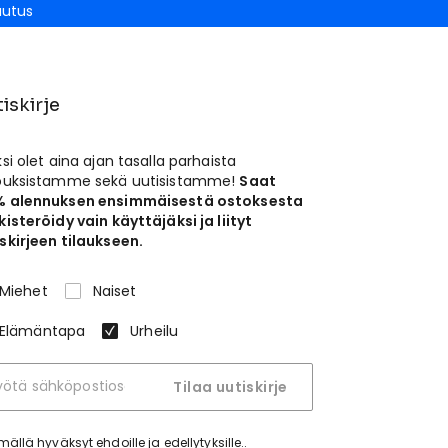
autus
iskirje
ksi olet aina ajan tasalla parhaista
jouksistamme sekä uutisistamme!
Saat
% alennuksen ensimmäisestä ostoksesta
kisteröidy vain käyttäjäksi ja liityt
skirjeen tilaukseen.
Miehet
Naiset
Elämäntapa
Urheilu
Tilaa uutiskirje
tymällä hyväksyt
ehdoille ja edellytyksille.
.