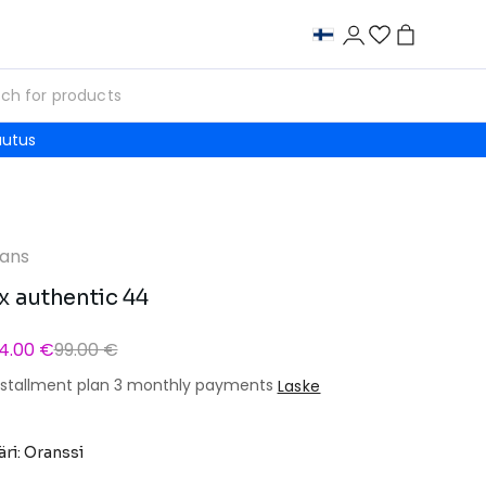
autus
ans
x authentic 44
4.00 €
99.00 €
nstallment plan 3 monthly payments
Laske
äri: Oranssi