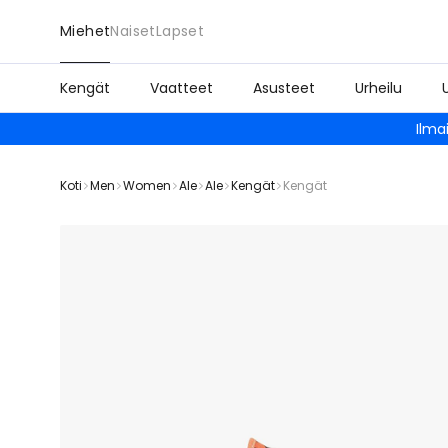
Miehet
Naiset
Lapset
Kengät
Vaatteet
Asusteet
Urheilu
Ilma
Koti
Men
Women
Ale
Ale
Kengät
Kengät