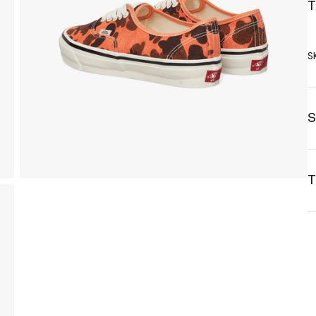
T
S
S
T