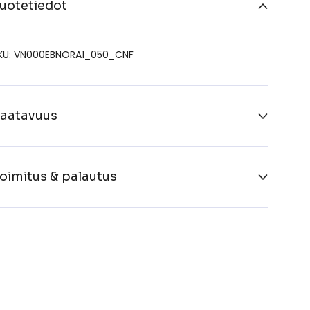
uotetiedot
KU: VN000EBNORA1_050_CNF
aatavuus
oimitus & palautus