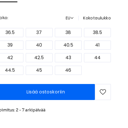
EU
Kokotaulukko
oko:
36.5
37
38
38.5
39
40
40.5
41
42
42.5
43
44
44.5
45
46
Lisää ostoskoriin
oimitus: 2 - 7 arkipäivää