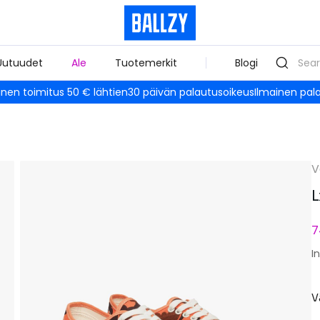
Uutuudet
Ale
Tuotemerkit
Blogi
inen toimitus 50 € lähtien
30 päivän palautusoikeus
Ilmainen pal
V
L
7
I
V