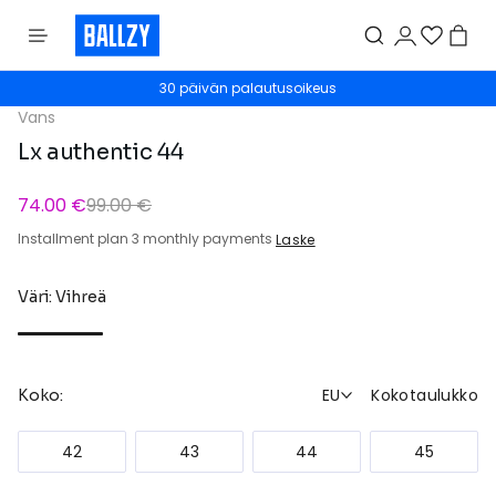
30 päivän palautusoikeus
Vans
Lx authentic 44
74.00 €
99.00 €
Installment plan 3 monthly payments
Laske
Väri: Vihreä
EU
Kokotaulukko
Koko:
42
43
44
45