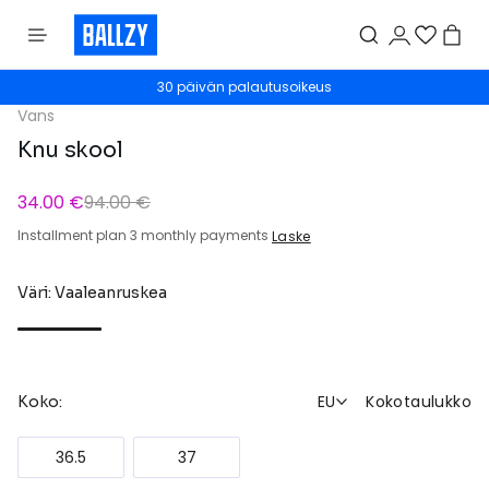
30 päivän palautusoikeus
Vans
Knu skool
34.00 €
94.00 €
Installment plan 3 monthly payments
Laske
Väri: Vaaleanruskea
EU
Kokotaulukko
Koko:
36.5
37