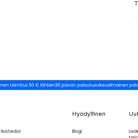
T
inen toimitus 50 € lähtien
30 päivän palautusoikeus
Ilmainen pal
Hyödyllinen
Uut
 lisätiedot
Blogi
Lisä
tar