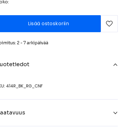
oko:
Lisää ostoskoriin
oimitus: 2 - 7 arkipäivää
uotetiedot
KU: 414R_BK_RG_CNF
aatavuus