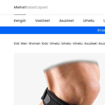
Miehet
Naiset
Lapset
Kengät
Vaatteet
Asusteet
Urheilu
Ilma
Koti
Men
Women
Kids
Urheilu
Urheilu
Urheilu
Asusteet
Asus