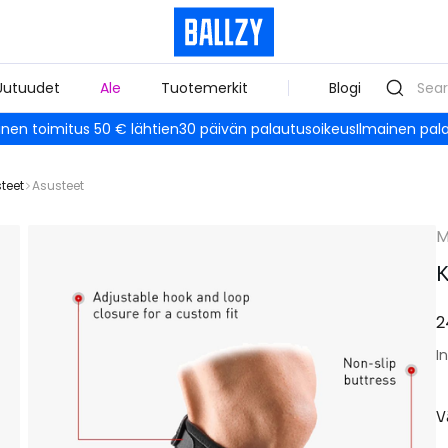
Uutuudet
Ale
Tuotemerkit
Blogi
inen toimitus 50 € lähtien
30 päivän palautusoikeus
Ilmainen pal
teet
Asusteet
M
K
2
I
V