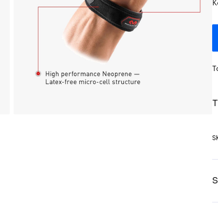
K
T
T
S
S