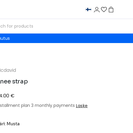
autus
cdavid
nee strap
4.00 €
nstallment plan 3 monthly payments
Laske
äri: Musta