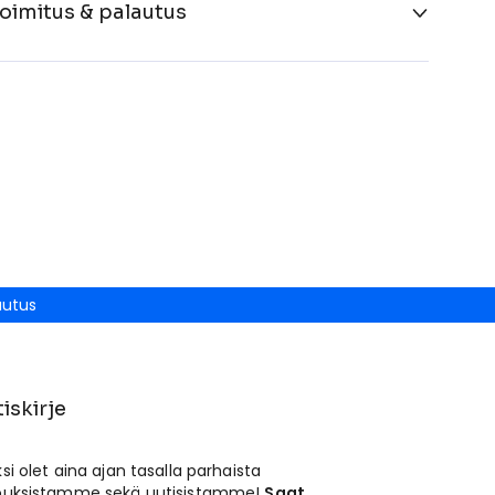
oimitus & palautus
autus
iskirje
ksi olet aina ajan tasalla parhaista
jouksistamme sekä uutisistamme!
Saat