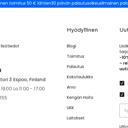
inen toimitus 50 € lähtien
30 päivän palautusoikeus
Ilmainen pal
Hyödyllinen
Uut
 lisätiedot
Blogi
Lisä
tar
Toimitus
-10
– re
Palautus
uuti
d
Kokotaulukko
ri 3 Espoo, Finland
Arvo
19:00 La 11:00 - 17:00
155
Kengän Hoito
UKK
Laitokset
Liit