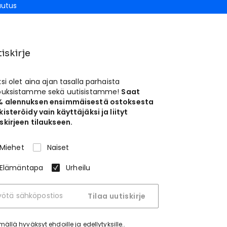
autus
iskirje
ksi olet aina ajan tasalla parhaista
jouksistamme sekä uutisistamme!
Saat
% alennuksen ensimmäisestä ostoksesta
kisteröidy vain käyttäjäksi ja liityt
skirjeen tilaukseen.
Miehet
Naiset
Elämäntapa
Urheilu
Tilaa uutiskirje
tymällä hyväksyt
ehdoille ja edellytyksille.
.