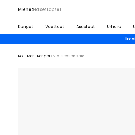
Miehet
Naiset
Lapset
Kengät
Vaatteet
Asusteet
Urheilu
Ilma
Koti
Men
Kengät
Mid-season sale