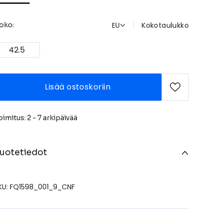
EU
Kokotaulukko
oko:
42.5
Lisää ostoskoriin
oimitus: 2 - 7 arkipäivää
uotetiedot
KU: FQ1598_001_9_CNF