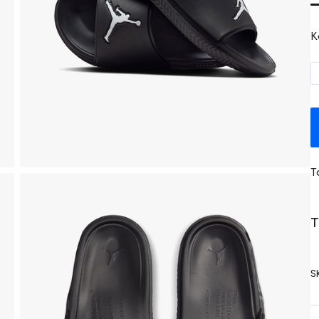
K
T
T
S