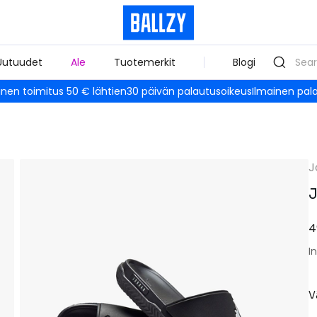
Uutuudet
Ale
Tuotemerkit
Blogi
inen toimitus 50 € lähtien
30 päivän palautusoikeus
Ilmainen pal
J
J
4
I
V