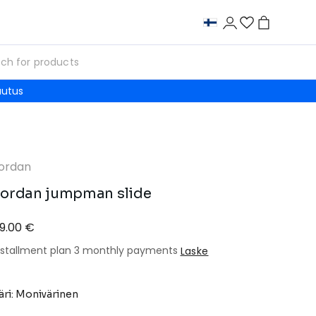
autus
ordan
ordan jumpman slide
9.00 €
nstallment plan 3 monthly payments
Laske
äri: Monivärinen