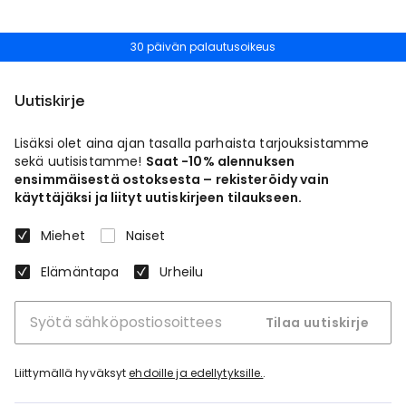
30 päivän palautusoikeus
Uutiskirje
Lisäksi olet aina ajan tasalla parhaista tarjouksistamme
sekä uutisistamme!
Saat -10% alennuksen
ensimmäisestä ostoksesta – rekisteröidy vain
käyttäjäksi ja liityt uutiskirjeen tilaukseen.
Miehet
Naiset
Elämäntapa
Urheilu
Tilaa uutiskirje
Liittymällä hyväksyt
ehdoille ja edellytyksille.
.