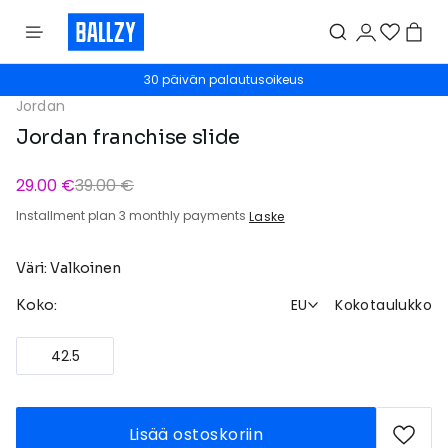
30 päivän palautusoikeus
Jordan
Jordan franchise slide
29.00 €
39.00 €
Installment plan 3 monthly payments
Laske
Väri: Valkoinen
EU
Kokotaulukko
Koko:
42.5
Lisää ostoskoriin