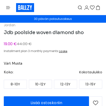
30 päivän palautusoikeus
Jordan
Jdb poolside woven diamond sho
19.00 €
44.00 €
Installment plan 3 monthly payments
Laske
Väri: Musta
Kokotaulukko
Koko:
8-10Y
10-12Y
12-13Y
13-15Y
Lisää ostoskoriin