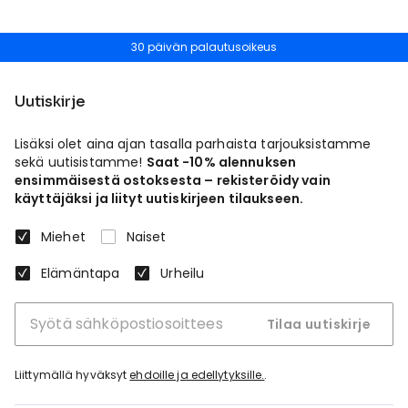
30 päivän palautusoikeus
Uutiskirje
Lisäksi olet aina ajan tasalla parhaista tarjouksistamme
sekä uutisistamme!
Saat -10% alennuksen
ensimmäisestä ostoksesta – rekisteröidy vain
käyttäjäksi ja liityt uutiskirjeen tilaukseen.
Miehet
Naiset
Elämäntapa
Urheilu
Tilaa uutiskirje
Liittymällä hyväksyt
ehdoille ja edellytyksille.
.