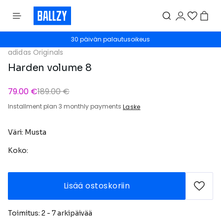
30 päivän palautusoikeus
adidas Originals
Harden volume 8
79.00 €
189.00 €
Installment plan 3 monthly payments
Laske
Väri: Musta
Koko:
Lisää ostoskoriin
Toimitus: 2 - 7 arkipäivää