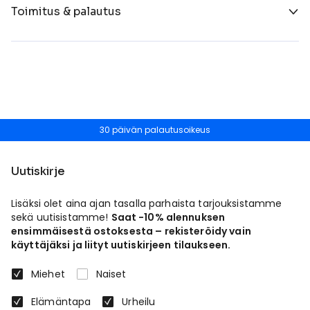
Toimitus & palautus
30 päivän palautusoikeus
Uutiskirje
Lisäksi olet aina ajan tasalla parhaista tarjouksistamme
sekä uutisistamme!
Saat -10% alennuksen
ensimmäisestä ostoksesta – rekisteröidy vain
käyttäjäksi ja liityt uutiskirjeen tilaukseen.
Miehet
Naiset
Elämäntapa
Urheilu