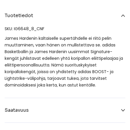
Tuotetiedot
SKU: IG6648_8_CNF
James Hardenin kaltaiselle supertähdelle ei riitä pelin
muuttaminen, vaan hänen on mullistettava se. adidas
Basketballin ja James Hardenin uusimmat Signature-
kengät juhlistavat edelleen yhtä koripallon eliittipelaajaa ja
eliittipersoonallisuutta. Nämä suorituskykyiset
koripallokengät, joissa on yhdistetty adidas BOOST- ja
Lightstrike-välipohja, tarjoavat tukea, jota tarvitset
dominoidaksesi joka kerta, kun astut kentälle.
Saatavuus