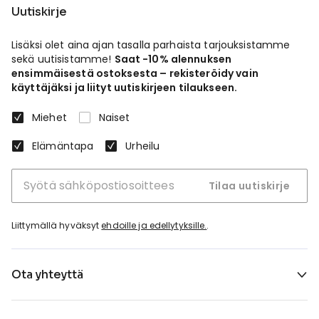
Uutiskirje
Lisäksi olet aina ajan tasalla parhaista tarjouksistamme
sekä uutisistamme!
Saat -10% alennuksen
ensimmäisestä ostoksesta – rekisteröidy vain
käyttäjäksi ja liityt uutiskirjeen tilaukseen.
Miehet
Naiset
Elämäntapa
Urheilu
Tilaa uutiskirje
Liittymällä hyväksyt
ehdoille ja edellytyksille.
.
Ota yhteyttä