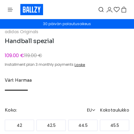
30 päivän palautusoikeus
adidas Originals
Handball spezial
109.00 €
119.00 €
Installment plan 3 monthly payments
Laske
Väri: Harmaa
EU
Kokotaulukko
Koko:
42
42.5
44.5
45.5