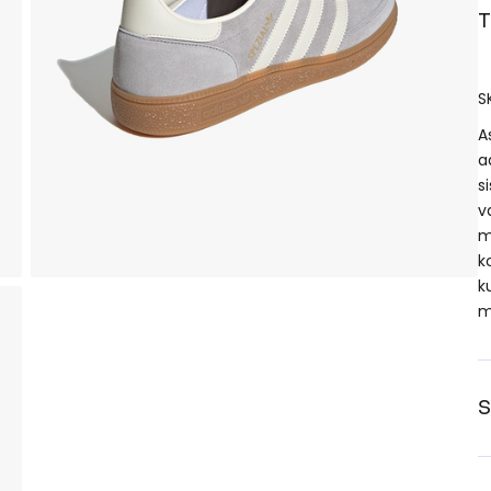
T
S
A
a
s
v
m
k
k
m
S