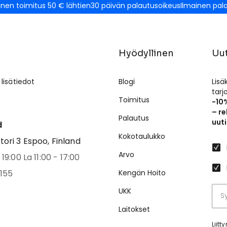
inen toimitus 50 € lähtien
30 päivän palautusoikeus
Ilmainen pal
Hyödyllinen
Uut
 lisätiedot
Blogi
Lisä
tar
Toimitus
-10
– re
Palautus
uuti
d
Kokotaulukko
ri 3 Espoo, Finland
Arvo
19:00 La 11:00 - 17:00
155
Kengän Hoito
UKK
Laitokset
Liit