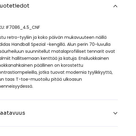
uotetiedot
KU: IF7086_4.5_CNF
stu retro-tyyliin ja koko päivän mukavuuteen näillä
didas Handball Spezial -kengillä. Alun perin 70-luvulla
isäurheiluun suunnitellut matalaprofiiliset tennarit ovat
almiit hallitsemaan kenttää ja katuja. Ensiluokkainen
okkanahkainen päällinen on korostettu
ontrastiompeleilla, jotka tuovat modernia tyylikkyyttä,
un taas T-toe-muotoilu pitää ulkoasun
enneisyydessä.
aatavuus