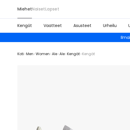
Miehet
Naiset
Lapset
Kengät
Vaatteet
Asusteet
Urheilu
Ilma
Koti
Men
Women
Ale
Ale
Kengät
Kengät