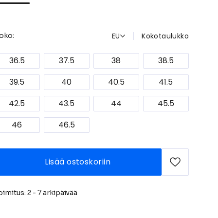
EU
Kokotaulukko
oko:
36.5
37.5
38
38.5
39.5
40
40.5
41.5
42.5
43.5
44
45.5
46
46.5
Lisää ostoskoriin
oimitus: 2 - 7 arkipäivää