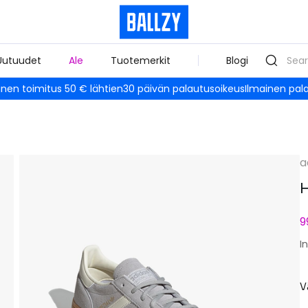
Uutuudet
Ale
Tuotemerkit
Blogi
inen toimitus 50 € lähtien
30 päivän palautusoikeus
Ilmainen pal
a
H
9
I
V