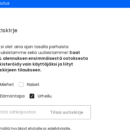
autus
iskirje
ksi olet aina ajan tasalla parhaista
jouksistamme sekä uutisistamme!
Saat
% alennuksen ensimmäisestä ostoksesta
kisteröidy vain käyttäjäksi ja liityt
skirjeen tilaukseen.
Miehet
Naiset
Elämäntapa
Urheilu
Tilaa uutiskirje
tymällä hyväksyt
ehdoille ja edellytyksille.
.