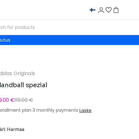
autus
didas Originals
andball spezial
9.00 €
119.00 €
nstallment plan 3 monthly payments
Laske
äri: Harmaa