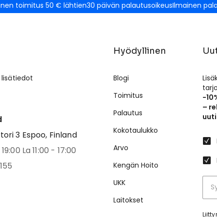
inen toimitus 50 € lähtien
30 päivän palautusoikeus
Ilmainen pal
Hyödyllinen
Uut
 lisätiedot
Blogi
Lisä
tar
Toimitus
-10
– re
Palautus
uuti
d
Kokotaulukko
ri 3 Espoo, Finland
Arvo
19:00 La 11:00 - 17:00
155
Kengän Hoito
UKK
Laitokset
Liit