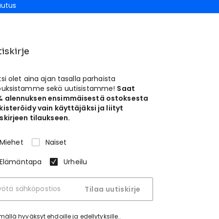
autus
iskirje
ksi olet aina ajan tasalla parhaista
jouksistamme sekä uutisistamme!
Saat
% alennuksen ensimmäisestä ostoksesta
kisteröidy vain käyttäjäksi ja liityt
skirjeen tilaukseen.
Miehet
Naiset
Elämäntapa
Urheilu
Tilaa uutiskirje
tymällä hyväksyt
ehdoille ja edellytyksille.
.