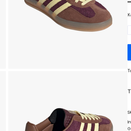
K
T
T
S
I
G