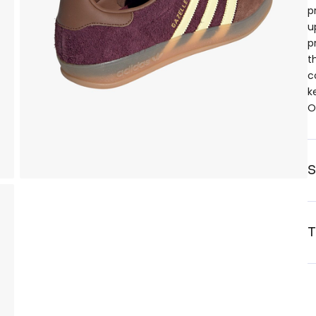
p
u
p
t
c
k
O
S
T