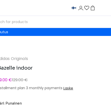
autus
didas Originals
azelle indoor
9.00 €
129.00 €
nstallment plan 3 monthly payments
Laske
äri: Punainen