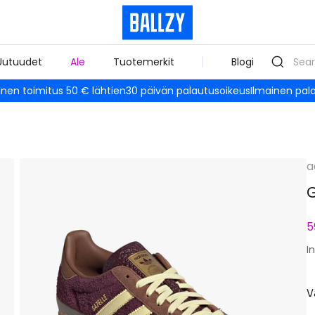
Uutuudet
Ale
Tuotemerkit
Blogi
inen toimitus 50 € lähtien
30 päivän palautusoikeus
Ilmainen pal
a
G
5
I
V