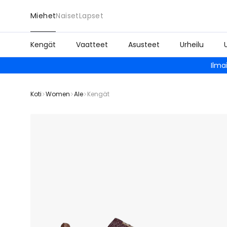
Miehet
Naiset
Lapset
Kengät
Vaatteet
Asusteet
Urheilu
Ilma
Koti
Women
Ale
Kengät