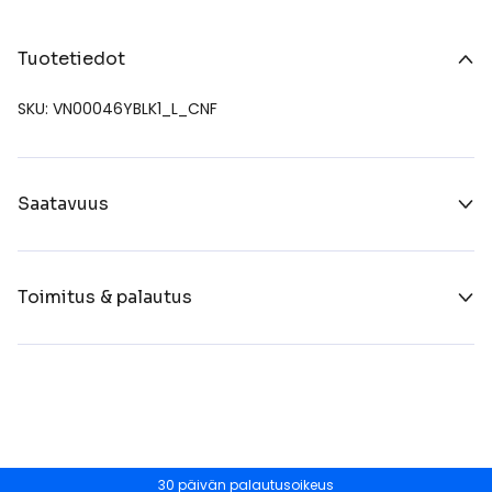
Tuotetiedot
SKU: VN00046YBLK1_L_CNF
Saatavuus
Toimitus & palautus
30 päivän palautusoikeus