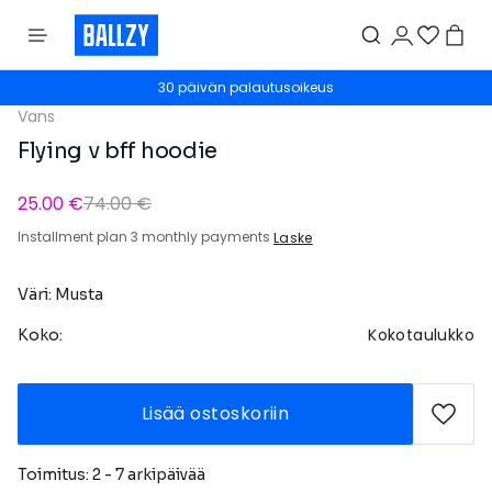
30 päivän palautusoikeus
Vans
Flying v bff hoodie
25.00 €
74.00 €
Installment plan 3 monthly payments
Laske
Väri: Musta
Kokotaulukko
Koko:
Lisää ostoskoriin
Toimitus: 2 - 7 arkipäivää