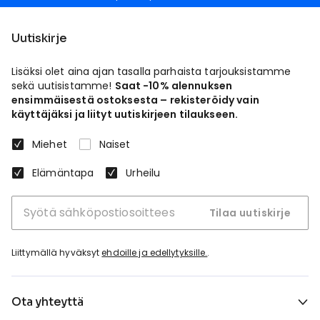
Uutiskirje
Lisäksi olet aina ajan tasalla parhaista tarjouksistamme
sekä uutisistamme!
Saat -10% alennuksen
ensimmäisestä ostoksesta – rekisteröidy vain
käyttäjäksi ja liityt uutiskirjeen tilaukseen.
Miehet
Naiset
Elämäntapa
Urheilu
Tilaa uutiskirje
Liittymällä hyväksyt
ehdoille ja edellytyksille.
.
Ota yhteyttä